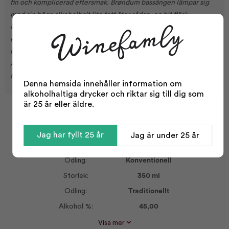
fin och komplicerad eftersmak. Brøndum bassängen lämpar sig
med sin höga alkoholhalt lite fett äter sådan. en bit fläsk
leverpastej eller surt. Det är bäst när du tjänar det kylda, så ge det
en fin kontrast till den smak fett i fast föda, samtidigt som den
högra extra smak och doft. Det var fest brændevinsbrænder
Anthon Brøndum (1809-1873), som gav namn till denna konjak för
finsmakare.
Denna hemsida innehåller information om
alkoholhaltiga drycker och riktar sig till dig som
är 25 år eller äldre.
Facts
Jag har fyllt 25 år
Jag är under 25 år
Typ:
Akvavit, miniatyr
flaska
Odling:
Konventionell
Storlek:
350 ml
Odling:
Traditionellt
Alkohol %:
45,00
Korkvariant:
Skruvlock
Visa mer