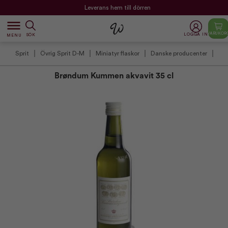
Leverans hem till dörren
dehaze
VARUKOR
LOGGA IN
SÖK
MENU
Sprit
Övrig Sprit D-M
Miniatyr flaskor
Danske producenter
Brøndum Kummen akvavit 35 cl