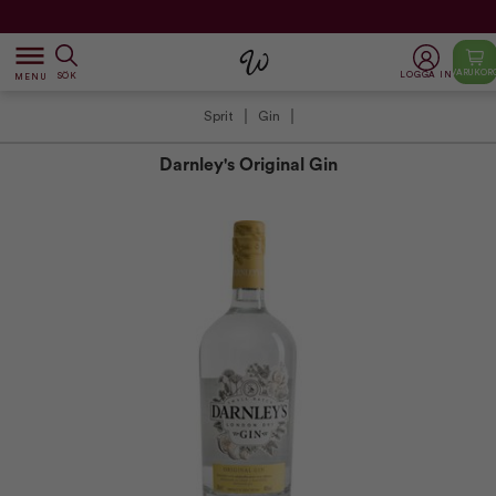
dehaze
VARUKOR
LOGGA IN
SÖK
MENU
Sprit
Gin
Darnley's Original Gin