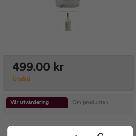
499.00 kr
Utsåld
Vår utvärdering
Om produkten
Facts