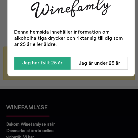
Typ:
Gin
Odling:
Konventionell
Storlek:
700 ml
Denna hemsida innehåller information om
Alkohol %:
40,00
alkoholhaltiga drycker och riktar sig till dig som
är 25 år eller äldre.
Bli meddelad när varan finns i lager igen
Jag har fyllt 25 år
Jag är under 25 år
Skicka
WINEFAMLY.SE
Bakom Winefamly.se står
Danmarks största online
vinbutik. Vi har