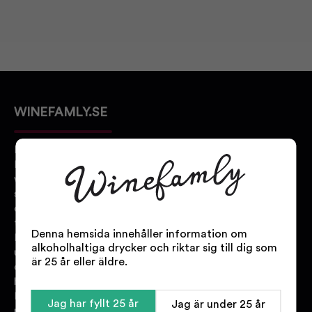
WINEFAMLY.SE
Bakom Winefamly.se står
Danmarks största online
vinbutik. Vi har
specialistutbildad personal med
olika expertisområden inom alla
typer av dryck.
Denna hemsida innehåller information om
Hos oss hittar du ett stort
alkoholhaltiga drycker och riktar sig till dig som
urval av vin, sprit, öl och
är 25 år eller äldre.
delikatesser från alla världens
hörn.
Kontakta oss gärna om du har
Jag har fyllt 25 år
Jag är under 25 år
några frågor eller om du inte