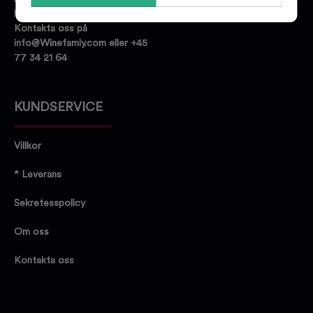
hittar den dryck du letar efter.
Kontakta oss på
info@Winefamly.com eller +45
77 34 21 64
KUNDSERVICE
Villkor
* Leverans
Sekretesspolicy
Om oss
Kontakta oss