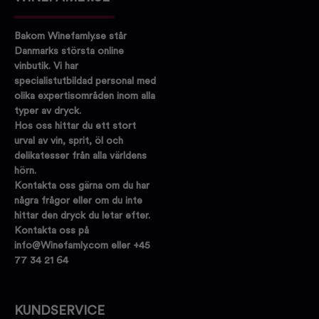
Bakom Winefamly.se står
Danmarks största online
vinbutik. Vi har
specialistutbildad personal med
olika expertisområden inom alla
typer av dryck.
Hos oss hittar du ett stort
urval av vin, sprit, öl och
delikatesser från alla världens
hörn.
Kontakta oss gärna om du har
några frågor eller om du inte
hittar den dryck du letar efter.
Kontakta oss på
info@Winefamly.com eller +45
77 34 21 64
KUNDSERVICE