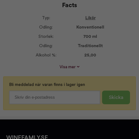
Facts
Typ:
Likör
Odling:
Konventionell
Storlek:
700 ml
Odling:
Traditionellt
Alkohol %:
25,00
Korkvariant:
Skruvlock
Visa mer
Bli meddelad när varan finns i lager igen
Skicka
WINEFAMLY.SE