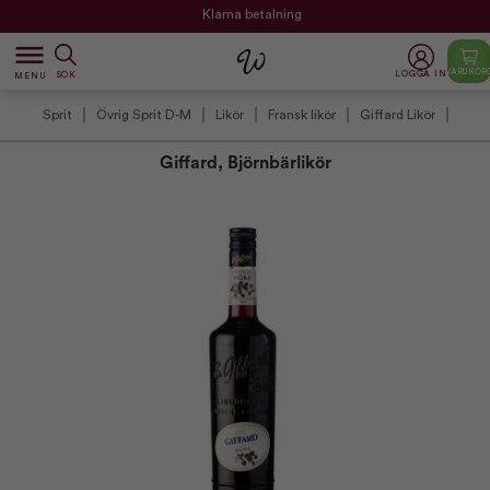
Klarna betalning
dehaze
VARUKOR
LOGGA IN
SÖK
MENU
Sprit
Övrig Sprit D-M
Likör
Fransk likör
Giffard Likör
Giffard, Björnbärlikör