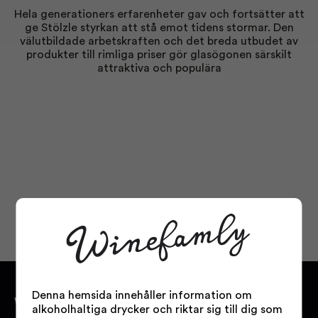
Hela generationers erfarenheter gav och fortsätter att
ge Stölzle styrkan att stå emot tidens stormar. Den
välutbildade arbetskraften och det breda utbudet av
produkter till rimliga priser gör glasögonen särskilt
attraktiva och populära
Denna hemsida innehåller information om
WINEFAMLY.SE
alkoholhaltiga drycker och riktar sig till dig som