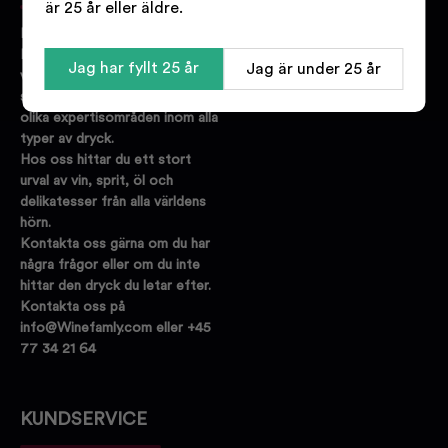
är 25 år eller äldre.
Bakom Winefamly.se står
Danmarks största online
Jag har fyllt 25 år
Jag är under 25 år
vinbutik. Vi har
specialistutbildad personal med
olika expertisområden inom alla
typer av dryck.
Hos oss hittar du ett stort
urval av vin, sprit, öl och
delikatesser från alla världens
hörn.
Kontakta oss gärna om du har
några frågor eller om du inte
hittar den dryck du letar efter.
Kontakta oss på
info@Winefamly.com eller +45
77 34 21 64
KUNDSERVICE