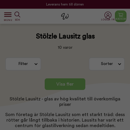
Leverans hem till dörren
dehaze
VARUKORG
LOGGA IN
SÖK
MENU
Stölzle Lausitz glas
10 varor
Filter
Sorter
Visa fler
Stölzle Lausitz - glas av hög kvalitet till överkomliga
priser
Som företag är Stölzle Lausitz som ett starkt träd: dess
rötter går långt tillbaka i historien. Lausits ​​har varit ett
centrum för glastillverkning sedan medeltiden.