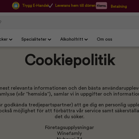
Trygg E-Handel
Leverans hem till dörren
Betalning
cker
Specialiteter
Alkoholfritt
Om oss
Cookiepolitik
 mest relevanta informationen och den bästa användarupplev
y.se (vår ”hemsida”), samlar vi in uppgifter och informatio
år godkända tredjepartspartner) att ge dig en personlig uppl
ckså möjlighet för att förbättra vår service samt säkerställa
det du söker.
Företagsupplysningar
Winefamly