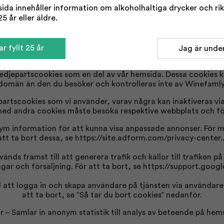
da innehåller information om alkoholhaltiga drycker och rikta
arter som vi samarbetar med kan även placera cookies på h
5 år eller äldre.
tillhandahålla deras tjänster.
r fyllt 25 år
Jag är under
Tredjepartscookies
redjepartscookies som en del av vår hemsida. Dessa cookies
domän än den du besöker och kontrolleras inte av Winefamly
partscookies som vi använder, varav några kan inaktiveras via
d andra cookies måste besöka respektive webbplats och följ
m information för att kunna visa anpassade annonser. För m
att ta bort dessa, se
https://site.adform.com/privacy-center..
änds främst till att generera trafik och källor till trafiken p
ar och försäljning. För att ta bort, se
https://support.googl
l att logga in och skapa användare på tjänsten via användar
att ta bort, se ”Så tar du bort cookies” nedanför.
r – Samlar in anonym statistik till analys av beteende på hem