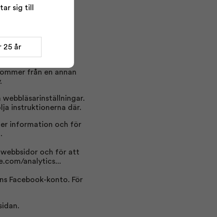
r sig till
emsidan så de kan
 25 år
 kommer från en annan
.
 webbläsarinställningar.
a instruktionerna där.
er information och för
.
å webbsidor och för att
e.com/analytics...
ens Facebook-konto. För
sidan.