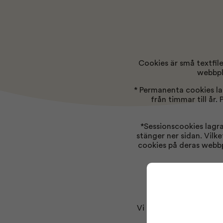
Cookies är små textfile
webbpla
* Permanenta cookies la
från timmar till år
*Sessionscookies lagra
stänger ner sidan. Vilk
cookies på deras webbpl
Vi använder cookies fö