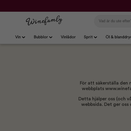
Vin
Bubblor
Vinlådor
Sprit
Öl & blanddry
För att säkerställa den
webbplats www.winefaml
Detta hjälper oss (och v
webbsida. Det ger oss o