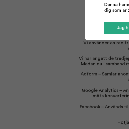
Denna hemsi
Godkända tredjep
dig som är 2
Jag ha
Vi använder en rad t
Vi har angett de tredje
Medan du i samband me
Adform – Samlar anony
Google Analytics – Anv
mäta konvertering
Facebook – Används til
Hotja