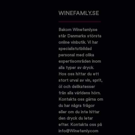
WINEFAMLY.SE
Bakom Winefamly.se
står Danmarks största
online vinbutik. Vi har
specialistutbildad
personal med olika
expertisområden inom
alla typer av dryck.
Hos oss hittar du ett
stort urval av vin, sprit,
öl och delikatesser
från alla världens hörn.
Kontakta oss gärna om
du har några frågor
eller om du inte hittar
den dryck du letar
efter. Kontakta oss på
info@Winefamly.com