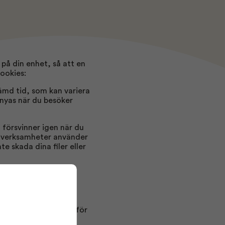
 på din enhet, så att en
cookies:
ämd tid, som kan variera
rnyas när du besöker
 försvinner igen när du
ta verksamheter använder
e skada dina filer eller
erad statistik samt för