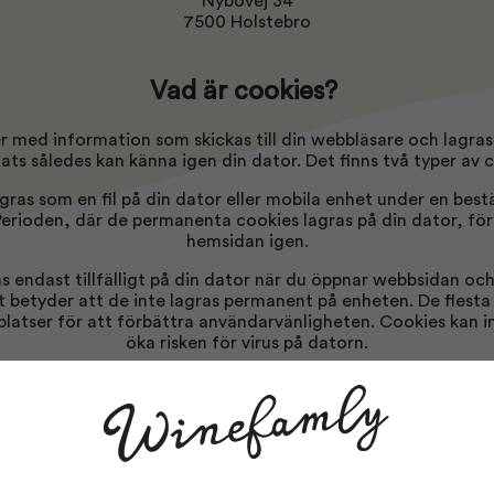
Nybovej 34
7500 Holstebro
Vad är cookies?
r med information som skickas till din webbläsare och lagras
ts således kan känna igen din dator. Det finns två typer av 
gras som en fil på din dator eller mobila enhet under en best
. Perioden, där de permanenta cookies lagras på din dator, fö
hemsidan igen.
s endast tillfälligt på din dator när du öppnar webbsidan och
et betyder att de inte lagras permanent på enheten. De fles
atser för att förbättra användarvänligheten. Cookies kan int
öka risken för virus på datorn.
Hur använder vi cookies?
r att göra vår hemsida mer användarvänlig, samla in anonymis
att ge dig personliga rekommendationer.