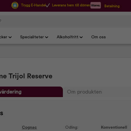
Trygg E-Handel
Leverans hem till dörren
Betalning
cker
Specialiteter
Alkoholfritt
Om oss
e Trijol Reserve
värdering
Om produkten
s
Cognac
Odling:
Konventionell