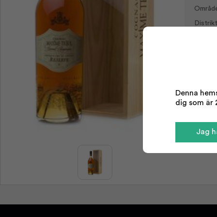
Område
Distrikt
Denna hemsi
dig som är 2
Jag ha