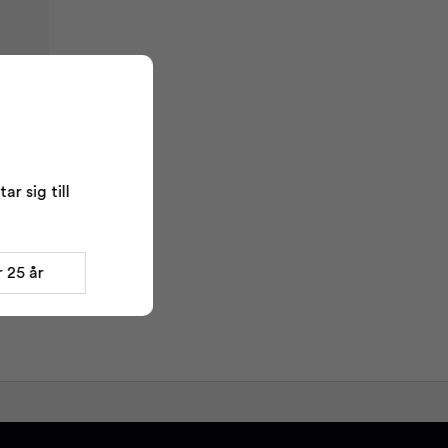
r sig till
 25 år