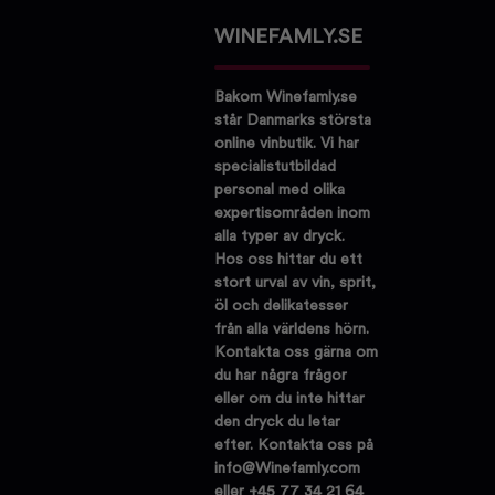
WINEFAMLY.SE
Bakom Winefamly.se
står Danmarks största
online vinbutik. Vi har
specialistutbildad
personal med olika
expertisområden inom
alla typer av dryck.
Hos oss hittar du ett
stort urval av vin, sprit,
öl och delikatesser
från alla världens hörn.
Kontakta oss gärna om
du har några frågor
eller om du inte hittar
den dryck du letar
efter. Kontakta oss på
info@Winefamly.com
eller +45 77 34 21 64