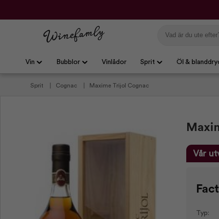
Vin
Bubblor
Vinlådor
Sprit
Öl & blanddry
Sprit
Cognac
Maxime Trijol Cognac
Maxim
Vår ut
Fact
Typ: