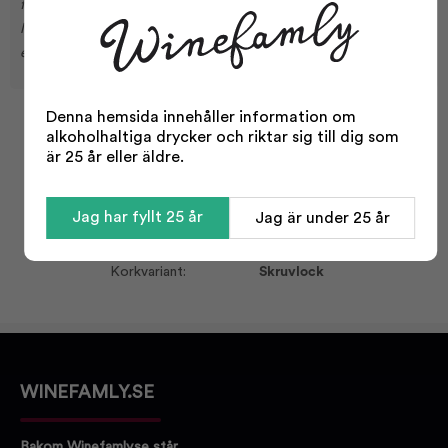
för många. Det är också uppenbart när din cocktail behöver ett
lite exotiskt bett. Men försök med något. Monins ingefära sirap i
en varm kakao - exotisk, nyckfull, söt och kryddig!
Denna hemsida innehåller information om
alkoholhaltiga drycker och riktar sig till dig som
Facts
är 25 år eller äldre.
Typ:
Sirup
Odling:
Konventionell
Jag har fyllt 25 år
Jag är under 25 år
Storlek:
700 ml
Korkvariant:
Skruvlock
WINEFAMLY.SE
Bakom Winefamly.se står