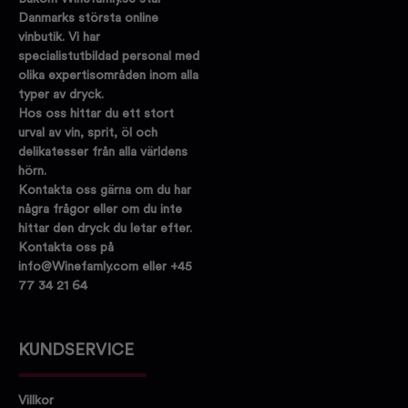
Danmarks största online
vinbutik. Vi har
specialistutbildad personal med
olika expertisområden inom alla
typer av dryck.
Hos oss hittar du ett stort
urval av vin, sprit, öl och
delikatesser från alla världens
hörn.
Kontakta oss gärna om du har
några frågor eller om du inte
hittar den dryck du letar efter.
Kontakta oss på
info@Winefamly.com eller +45
77 34 21 64
KUNDSERVICE
Villkor