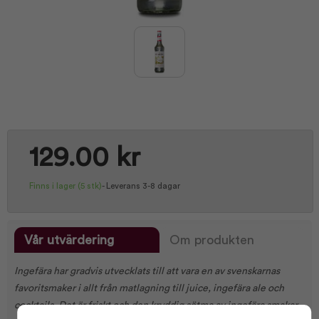
129.00 kr
Finns i lager
(5 stk)
-
Leverans 3-8 dagar
Vår utvärdering
Om produkten
Ingefära har gradvis utvecklats till att vara en av svenskarnas
favoritsmaker i allt från matlagning till juice, ingefära ale och
cocktails. Det är friskt och den kryddig sötma av ingefära smakar