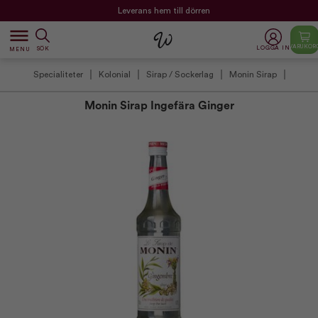
Leverans hem till dörren
dehaze
VARUKOR
LOGGA IN
SÖK
MENU
Specialiteter
Kolonial
Sirap / Sockerlag
Monin Sirap
Monin Sirap Ingefära Ginger