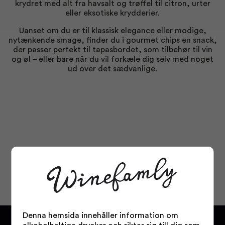
krydret med alt fra havsalt og trøffel til citron, urter
eller eksotiske krydderier.
Uanset om du er til klassisk elegance eller modige,
nytænkende smage, finder du i gourmet chips en snack,
der passer perfekt til tapasbordet, som tilbehør til vin
og øl – eller bare når du vil forkæle dig selv med noget
ud over det sædvanlige.
Denna hemsida innehåller information om