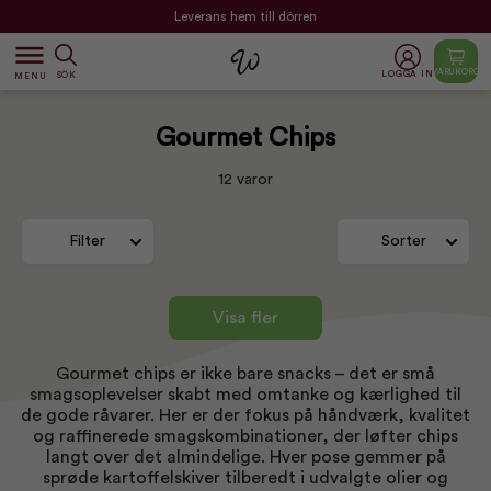
Leverans hem till dörren
dehaze
VARUKORG
LOGGA IN
SÖK
MENU
Gourmet Chips
12 varor
Filter
Sorter
Visa fler
Gourmet chips er ikke bare snacks – det er små
smagsoplevelser skabt med omtanke og kærlighed til
de gode råvarer. Her er der fokus på håndværk, kvalitet
og raffinerede smagskombinationer, der løfter chips
langt over det almindelige. Hver pose gemmer på
sprøde kartoffelskiver tilberedt i udvalgte olier og