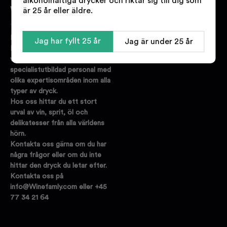
alkoholhaltiga drycker och riktar sig till dig som
WINEFAMLY.SE
är 25 år eller äldre.
Bakom Winefamly.se står
Jag har fyllt 25 år
Jag är under 25 år
Danmarks största online
vinbutik. Vi har
specialistutbildad personal med
olika expertisområden inom alla
typer av dryck.
Hos oss hittar du ett stort
urval av vin, sprit, öl och
delikatesser från alla världens
hörn.
Kontakta oss gärna om du har
några frågor eller om du inte
hittar den dryck du letar efter.
Kontakta oss på
info@Winefamly.com eller +45
77 34 21 64