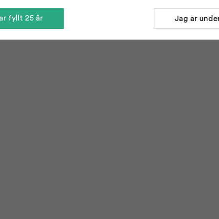
r fyllt 25 år
Jag är under