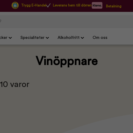
Trygg E-Handel
Leverans hem till dörren
Betalning
cker
Specialiteter
Alkoholfritt
Om oss
Vinöppnare
 10 varor