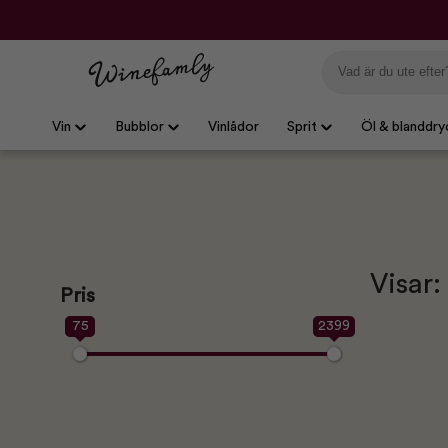
Vin
Bubblor
Vinlådor
Sprit
Öl & blanddry
Visar:
Pris
75
2399