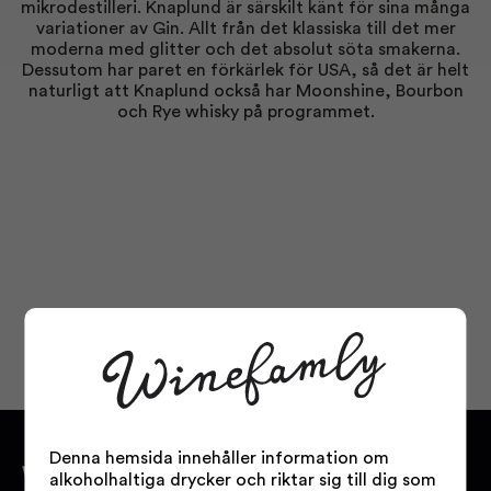
mikrodestilleri. Knaplund är särskilt känt för sina många
variationer av Gin. Allt från det klassiska till det mer
moderna med glitter och det absolut söta smakerna.
Dessutom har paret en förkärlek för USA, så det är helt
naturligt att Knaplund också har Moonshine, Bourbon
och Rye whisky på programmet.
Denna hemsida innehåller information om
WINEFAMLY.SE
alkoholhaltiga drycker och riktar sig till dig som