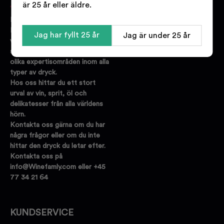
är 25 år eller äldre.
Bakom Winefamly.se står
Danmarks största online
Jag har fyllt 25 år
Jag är under 25 år
vinbutik. Vi har
specialistutbildad personal med
olika expertisområden inom alla
typer av dryck.
Hos oss hittar du ett stort
urval av vin, sprit, öl och
delikatesser från alla världens
hörn.
Kontakta oss gärna om du har
några frågor eller om du inte
hittar den dryck du letar efter.
Kontakta oss på
info@Winefamly.com eller +45
77 34 21 64
KUNDSERVICE