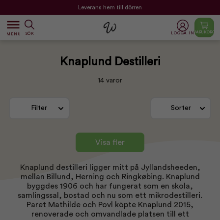
Leverans hem till dörren
dehaze
VARUKORG
LOGGA IN
SÖK
MENU
Knaplund Destilleri
14 varor
Filter
Sorter
Visa fler
Knaplund destilleri ligger mitt på Jyllandsheeden,
mellan Billund, Herning och Ringkøbing. Knaplund
byggdes 1906 och har fungerat som en skola,
samlingssal, bostad och nu som ett mikrodestilleri.
Paret Mathilde och Povl köpte Knaplund 2015,
renoverade och omvandlade platsen till ett