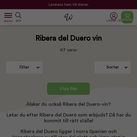
Leverans hem till dörren
dehaze
VARUKORG
LOGGA IN
SÖK
MENU
Ribera del Duero vin
67 varor
Filter
Sorter
Visa fler
Älskar du också Ribera del Duero-vin?
Letar du efter Ribera del Duero som erbjuds? Då har du
kommit till rätt ställe!
Ribera del Duero ligger i norra Spanien och