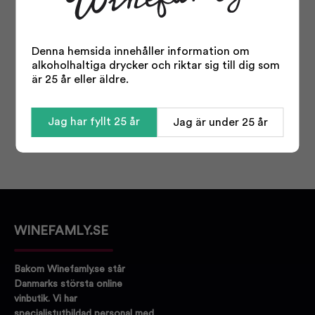
Denna hemsida innehåller information om
alkoholhaltiga drycker och riktar sig till dig som
är 25 år eller äldre.
Jag har fyllt 25 år
Jag är under 25 år
WINEFAMLY.SE
Bakom Winefamly.se står
Danmarks största online
vinbutik. Vi har
specialistutbildad personal med