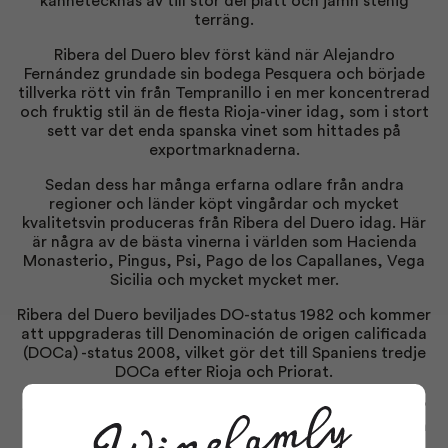
kännetecknas av till stor del platt och jämn stenig
terräng.
Ribera del Duero blev först känd när Alejandro
Fernández grundade sin bodega Pesquera och började
tillverka rött vin från Tempranillo i en mer koncentrerad
och fruktig stil än de flesta Rioja-viner idag, som i stort
sett var det enda spanska vinet som hittades på
exportmarknaderna.
Sedan dess har många erfarna odlare från andra
regioner och länder köpt vingårdar och mycket
kvalitetsvin produceras från Ribera del Duero idag. Här
är några av de bästa vinerna i världen som Hacienda
Monasterio, Pingus, Psi, Pago de los Capallanes, Vega
Sicilia och mycket mycket mer.
Ribera del Duero beviljades DO-status 1982 och kommer
att uppgraderas till Denominación de origen calificada
(DOCa) -status 2008, vilket gör det till Spaniens tredje
DOCa efter Rioja och Priorat.
Se vårt enorma urval av Ribera del Duero-vin. Vem vet?
du kanske hittar din favoritflaska Ribera del Duero som
erbjuds!