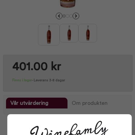
401.00 kr
Finns i lager
-
Leverans 3-8 dagar
Vår utvärdering
Om produkten
Facts