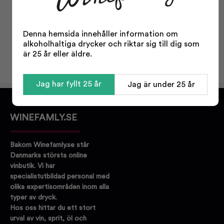
Typ:
Likör
Odling:
Konventionell
Denna hemsida innehåller information om
Storlek:
700 ml
alkoholhaltiga drycker och riktar sig till dig som
är 25 år eller äldre.
Alkohol %:
24,00
Jag har fyllt 25 år
Jag är under 25 år
WINEFAMLY.SE
Bakom Winefamly.se står
Danmarks största online
vinbutik. Vi har
specialistutbildad personal med
olika expertisområden inom alla
typer av dryck.
Hos oss hittar du ett stort
urval av vin, sprit, öl och