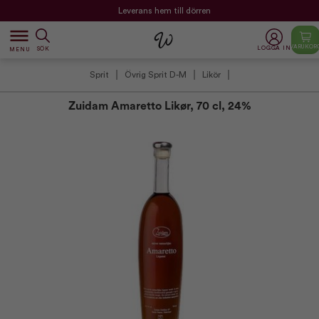
Leverans hem till dörren
dehaze
VARUKOR
LOGGA IN
SÖK
MENU
Sprit
Övrig Sprit D-M
Likör
Zuidam Amaretto Likør, 70 cl, 24%