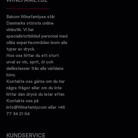
WINEFAMLY.SE
Bakom Winefamly.se står
Danmarks största online
vinbutik. Vi har
specialistutbildad personal med
olika expertisområden inom alla
typer av dryck.
Hos oss hittar du ett stort
urval av vin, sprit, öl och
delikatesser från alla världens
hörn.
Kontakta oss gärna om du har
några frågor eller om du inte
hittar den dryck du letar efter.
Kontakta oss på
info@Winefamly.com eller +45
77 34 21 64
KUNDSERVICE