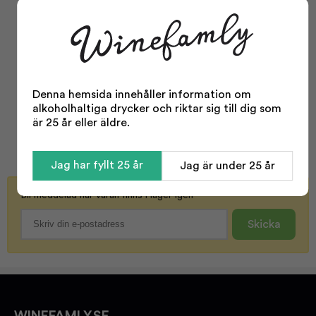
Facts
Typ:
Whisky
Område:
Arran
Whisky typ:
Single Malt
Denna hemsida innehåller information om
Odling:
Konventionell
alkoholhaltiga drycker och riktar sig till dig som
är 25 år eller äldre.
Storlek:
700 ml
Odling:
Traditionellt
Visa mer
Jag har fyllt 25 år
Jag är under 25 år
Alkohol %:
50,00
Whisky rök:
Inte rökig
Bli meddelad när varan finns i lager igen
Korkvariant:
Plastpropp
Skicka