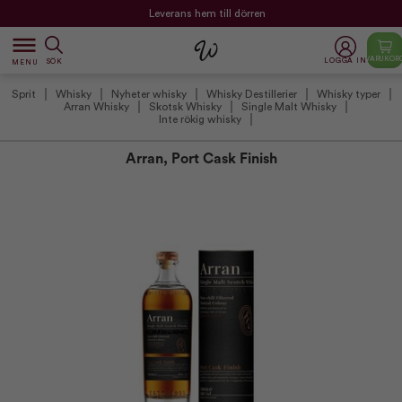
Leverans hem till dörren
dehaze
VARUKOR
LOGGA IN
SÖK
MENU
Sprit
Whisky
Nyheter whisky
Whisky Destillerier
Whisky typer
Arran Whisky
Skotsk Whisky
Single Malt Whisky
Inte rökig whisky
Arran, Port Cask Finish