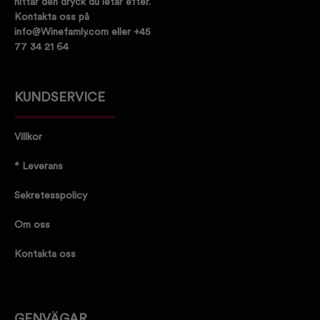
hittar den dryck du letar efter.
Kontakta oss på
info@Winefamly.com eller +45
77 34 21 64
KUNDSERVICE
Villkor
* Leverans
Sekretesspolicy
Om oss
Kontakta oss
GENVÄGAR