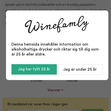
bjuder på en distinkt jodkaraktär och en kryddig pepparton,
samtidigt som den är mjuk och välbalanserad. Med en alkoholhalt
på 40 procent erbjuder den en subtil rökighet som förhöjer
smakupplevelsen.
Facts
Denna hemsida innehåller information om
alkoholhaltiga drycker och riktar sig till dig som
Typ:
Whisky
är 25 år eller äldre.
Område:
Islay
Whisky typ:
Single Malt
Jag har fyllt 25 år
Jag är under 25 år
Odling:
Konventionell
Storlek:
700 ml
Alkohol %:
40,00
Visa mer
Whisky rök:
Medium rökig
Korkvariant:
Kork
Bli meddelad när varan finns i lager igen