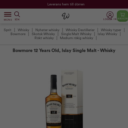
Leverans hem till dörren
dehaze
VARUKOR
LOGGA IN
SÖK
MENU
Sprit
Whisky
Nyheter whisky
Whisky Destillerier
Whisky typer
Bowmore
Skotsk Whisky
Single Malt Whisky
Islay Whisky
Rökt whisky
Medium rökig whisky
Bowmore 12 Years Old, Islay Single Malt - Whisky