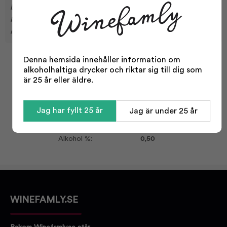
bitterhet, perfekt för dem som vill njuta av en öl utan berusning.
Idealisk för sociala tillställningar eller som följeslagare till en lätt
middag.
Denna hemsida innehåller information om
Facts
alkoholhaltiga drycker och riktar sig till dig som
är 25 år eller äldre.
Typ:
Öl
Öltyp:
Alkoholfri Öl
Jag har fyllt 25 år
Jag är under 25 år
India Pale Ale
Storlek:
330 ml
Alkohol %:
0,50
WINEFAMLY.SE