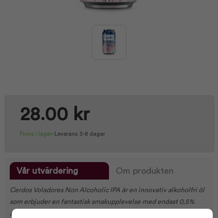
28.00 kr
Finns i lager
-
Leverans 3-8 dagar
Vår utvärdering
Om produkten
Cerdos Voladores Non Alcoholic IPA är en innovativ alkoholfri öl
som erbjuder en fantastisk smakupplevelse med endast 0,5%
alkohol. Denna IPA kombinerar fruktiga aromer med en lätt