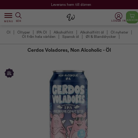
Leverans hem till dörren
dehaze
VARUKOR
LOGGA IN
SÖK
MENU
Öl
Öltyper
IPA Öl
Alkoholfritt
Alkoholfritt öl
Öl nyheter
Öl från hela världen
Spansk öl
Øl & Blanddrycker
Cerdos Voladores, Non Alcoholic - Öl