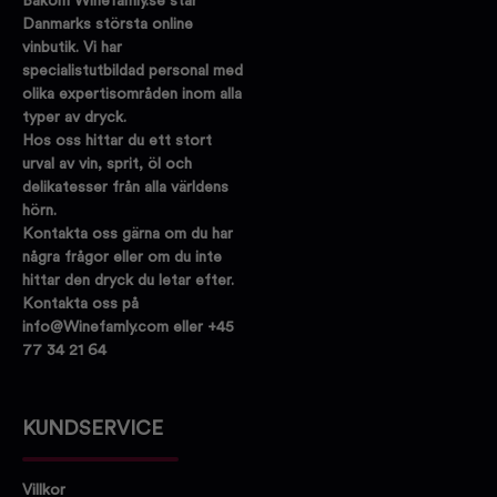
Bakom Winefamly.se står
Danmarks största online
vinbutik. Vi har
specialistutbildad personal med
olika expertisområden inom alla
typer av dryck.
Hos oss hittar du ett stort
urval av vin, sprit, öl och
delikatesser från alla världens
hörn.
Kontakta oss gärna om du har
några frågor eller om du inte
hittar den dryck du letar efter.
Kontakta oss på
info@Winefamly.com eller +45
77 34 21 64
KUNDSERVICE
Villkor