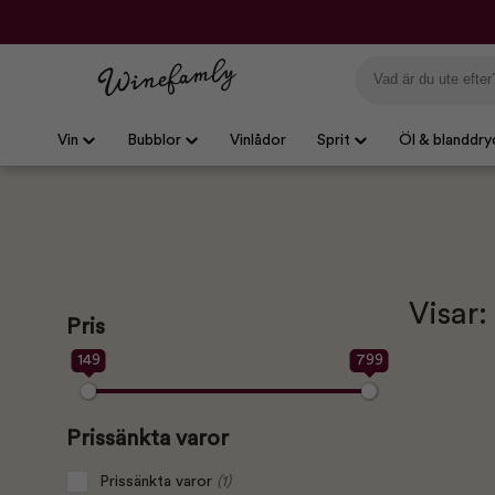
Vin
Bubblor
Vinlådor
Sprit
Öl & blanddry
Visar:
Pris
149
799
Prissänkta varor
Prissänkta varor
(1)