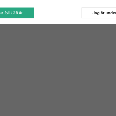
r fyllt 25 år
Jag är under