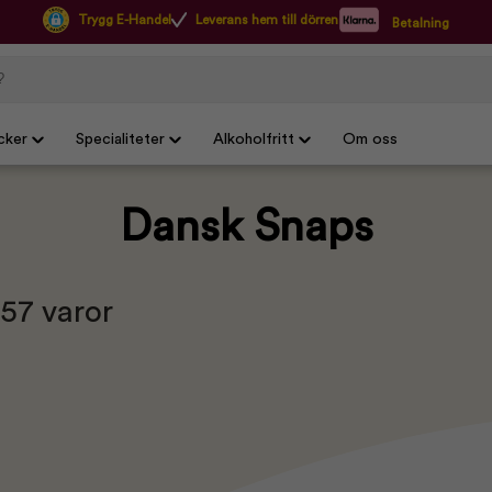
Trygg E-Handel
Leverans hem till dörren
Betalning
cker
Specialiteter
Alkoholfritt
Om oss
Dansk Snaps
 57 varor