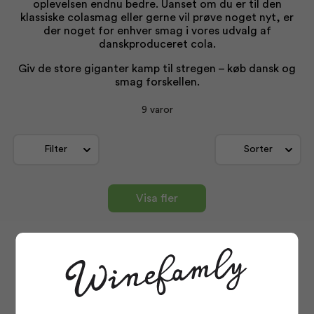
oplevelsen endnu bedre. Uanset om du er til den
klassiske colasmag eller gerne vil prøve noget nyt, er
der noget for enhver smag i vores udvalg af
danskproduceret cola.
Giv de store giganter kamp til stregen – køb dansk og
smag forskellen.
9 varor
Filter
Sorter
Visa fler