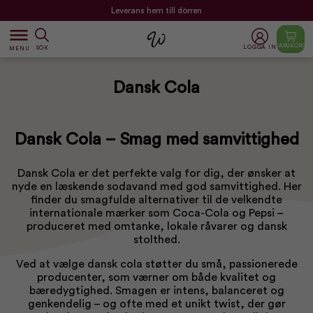
Leverans hem till dörren
dehaze
VARUKORG
LOGGA IN
SÖK
MENU
Dansk Cola
Dansk Cola – Smag med samvittighed
Dansk Cola er det perfekte valg for dig, der ønsker at
nyde en læskende sodavand med god samvittighed. Her
finder du smagfulde alternativer til de velkendte
internationale mærker som Coca-Cola og Pepsi –
produceret med omtanke, lokale råvarer og dansk
stolthed.
Ved at vælge dansk cola støtter du små, passionerede
producenter, som værner om både kvalitet og
bæredygtighed. Smagen er intens, balanceret og
genkendelig – og ofte med et unikt twist, der gør