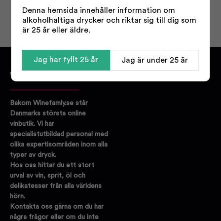
Denna hemsida innehåller information om
alkoholhaltiga drycker och riktar sig till dig som
är 25 år eller äldre.
Jag har fyllt 25 år
Jag är under 25 år
WINEFAMLY.SE
Bakom Winefamly.se står
Danmarks största online
vinbutik. Vi har
specialistutbildad personal med
olika expertisområden inom alla
typer av dryck.
Hos oss hittar du ett stort
urval av vin, sprit, öl och
delikatesser från alla världens
hörn.
Kontakta oss gärna om du har
några frågor eller om du inte