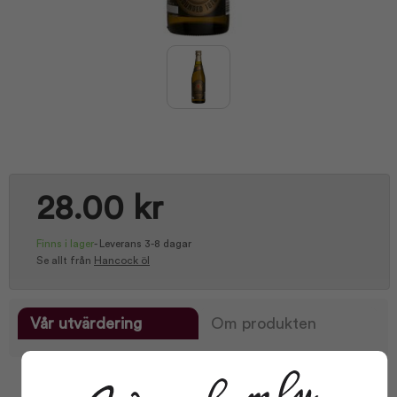
28.00 kr
Finns i lager
-
Leverans 3-8 dagar
Se allt från
Hancock öl
Vår utvärdering
Om produkten