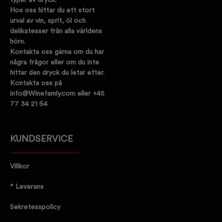
Hos oss hittar du ett stort
urval av vin, sprit, öl och
delikatesser från alla världens
hörn.
Kontakta oss gärna om du har
några frågor eller om du inte
hittar den dryck du letar efter.
Kontakta oss på
info@Winefamly.com eller +45
77 34 21 64
KUNDSERVICE
Villkor
* Leverans
Sekretesspolicy