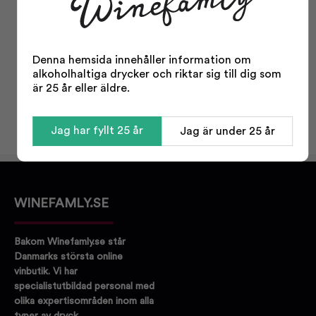
Facts
Typ:
Öl
Odling:
Konventionell
Denna hemsida innehåller information om
alkoholhaltiga drycker och riktar sig till dig som
Storlek:
330 ml
är 25 år eller äldre.
Alkohol %:
6,30
Korkvariant:
Kapsyl
Jag har fyllt 25 år
Jag är under 25 år
WINEFAMLY.SE
Bakom Winefamly.se står
Danmarks största online
vinbutik. Vi har
specialistutbildad personal med
olika expertisområden inom alla
typer av dryck.