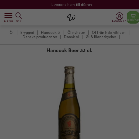
Leverans hem till dörren
dehaze
VARUKOR
LOGGA IN
SÖK
MENU
Öl
Bryggeri
Hancock öl
Öl nyheter
Öl från hela världen
Danske producenter
Dansk öl
Øl & Blanddrycker
Hancock Beer 33 cl.