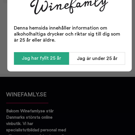
Facts
Denna hemsida innehåller information om
Typ:
Soda
alkoholhaltiga drycker och riktar sig till dig som
är 25 år eller äldre.
Odling:
Konventionell
Storlek:
250 ml
Jag har fyllt 25 år
Jag är under 25 år
Korkvariant:
Kapsyl
WINEFAMLY.SE
Bakom Winefamly.se står
Danmarks största online
vinbutik. Vi har
specialistutbildad personal med