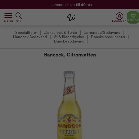
Leverans hem till dörren
dehaze
VARUKOR
LOGGA IN
SÖK
MENU
Specialiteter
Läskedryck & Tonic
Lemonade/Sodavand
Hancock Sodavand
Øl & Blanddrycker
Danske producenter
Danske sodavand
Hancock, Citronvatten