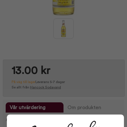
13.00 kr
På väg till lager
Leverans 5-7 dagar
Se allt från
Hancock Sodavand
Vår utvärdering
Om produkten
Mild och frisk citron i en mild dusch med en lätt sur eftersmak.