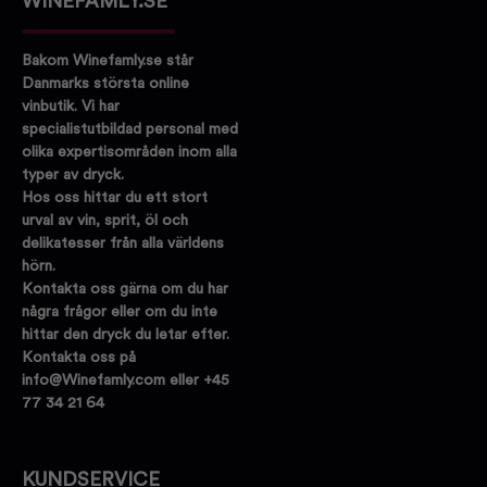
WINEFAMLY.SE
Bakom Winefamly.se står
Danmarks största online
vinbutik. Vi har
specialistutbildad personal med
olika expertisområden inom alla
typer av dryck.
Hos oss hittar du ett stort
urval av vin, sprit, öl och
delikatesser från alla världens
hörn.
Kontakta oss gärna om du har
några frågor eller om du inte
hittar den dryck du letar efter.
Kontakta oss på
info@Winefamly.com eller +45
77 34 21 64
KUNDSERVICE