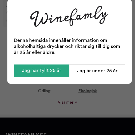
med ekologiska ingredienser, erbjuder den en fyllig smak och
fruktig arom. Perfekt för sommarens lätta rätter, grillkvällar eller
när du bara vill släcka törsten med stil.
Denna hemsida innehåller information om
Facts
alkoholhaltiga drycker och riktar sig till dig som
är 25 år eller äldre.
Typ:
Öl
Öltyp:
Veteöl
Jag har fyllt 25 år
Jag är under 25 år
Odling:
Ekologisk
Storlek:
330 ml
Odling:
Ekologisk
Alkohol %:
4,80
Visa mer
Korkvariant:
Kapsyl