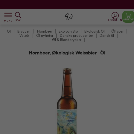
dehaze
VARUKOR
LOGGA IN
SÖK
MENU
Öl
Bryggeri
Hornbeer
Eko och Bio
Ekologisk Öl
Öltyper
Veteöl
Öl nyheter
Danske producenter
Dansk öl
Øl & Blanddrycker
Hornbeer, Økologisk Weissbier - Öl