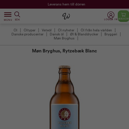
Leverans hem till dörren
dehaze
VARUKOR
LOGGA IN
SÖK
MENU
Öl
Öltyper
Veteöl
Öl nyheter
Öl från hela världen
Danske producenter
Dansk öl
Øl & Blanddrycker
Bryggeri
Møn Bryghus
Møn Bryghus, Rytzebæk Blanc