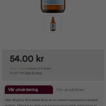
54.00 kr
Finns i lager
-
Leverans 3-8 dagar
Se allt från
Møn Bryghus
Vår utvärdering
Om produkten
Møn Bryghus Rytzebæk Blanc är en veteöl inspirerad av belgisk
witbier. Ölet har en frisk och balanserad karaktär med inslag av