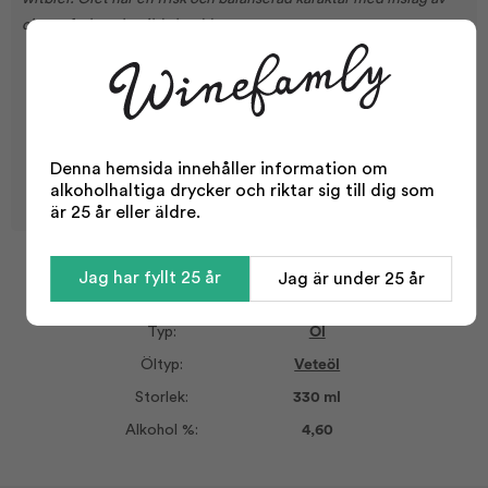
citrus, frukt och milda kryddtoner.
Denna hemsida innehåller information om
alkoholhaltiga drycker och riktar sig till dig som
är 25 år eller äldre.
Jag har fyllt 25 år
Jag är under 25 år
Facts
Typ:
Öl
Öltyp:
Veteöl
Storlek:
330 ml
Alkohol %:
4,60