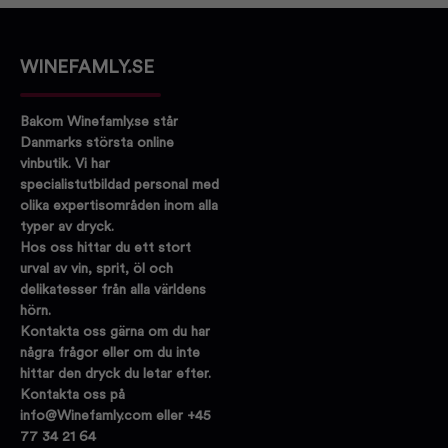
WINEFAMLY.SE
Bakom Winefamly.se står
Danmarks största online
vinbutik. Vi har
specialistutbildad personal med
olika expertisområden inom alla
typer av dryck.
Hos oss hittar du ett stort
urval av vin, sprit, öl och
delikatesser från alla världens
hörn.
Kontakta oss gärna om du har
några frågor eller om du inte
hittar den dryck du letar efter.
Kontakta oss på
info@Winefamly.com eller +45
77 34 21 64