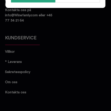
hittar den dryck du letar efter.
Kontakta oss på
info@Winefamly.com eller +45
77 34 21 64
KUNDSERVICE
Villkor
* Leverans
Sekretesspolicy
Om oss
Kontakta oss