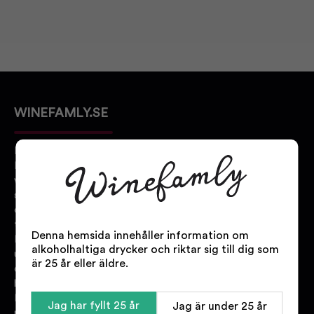
WINEFAMLY.SE
Bakom Winefamly.se står
Danmarks största online
vinbutik. Vi har
specialistutbildad personal med
olika expertisområden inom alla
typer av dryck.
Denna hemsida innehåller information om
Hos oss hittar du ett stort
alkoholhaltiga drycker och riktar sig till dig som
urval av vin, sprit, öl och
är 25 år eller äldre.
delikatesser från alla världens
hörn.
Kontakta oss gärna om du har
Jag har fyllt 25 år
Jag är under 25 år
några frågor eller om du inte