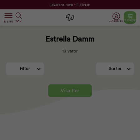
Leverans hem till dörren
dehaze
VARUKORG
LOGGA IN
SÖK
MENU
Estrella Damm
13 varor
Filter
Sorter
Visa fler