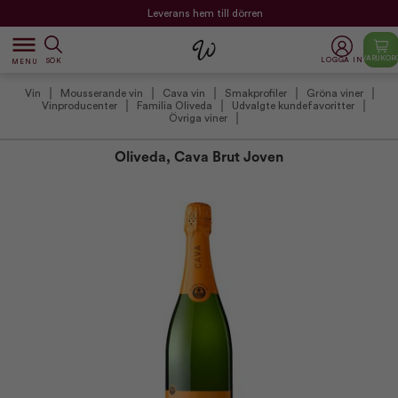
Leverans hem till dörren
dehaze
VARUKOR
LOGGA IN
SÖK
MENU
Vin
Mousserande vin
Cava vin
Smakprofiler
Gröna viner
Vinproducenter
Familia Oliveda
Udvalgte kundefavoritter
Övriga viner
Oliveda, Cava Brut Joven