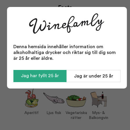
Facts
Typ:
Cava
Typ bubblor:
Brut
Storlek:
750 ml
Alkohol %:
11,50
Denna hemsida innehåller information om
alkoholhaltiga drycker och riktar sig till dig som
Korkvariant:
Kork
är 25 år eller äldre.
Druvor:
Macabeo
Visa mer
Xarel-lo
Parellada
Jag har fyllt 25 år
Jag är under 25 år
Serveras vid:
Serving tips
5-8°C
Vin till:
Aperitif
Ljus fisk
Vegetariska rätter
Mys- & Balkongvin
Aperitif
Ljus fisk
Vegetariska
Mys- &
rätter
Balkongvin