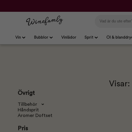
Vin
Bubblor
Vinlådor
Sprit
Öl & blanddry
Visar:
Övrigt
Tillbehör
Håndsprit
Aromer Doftset
Pris