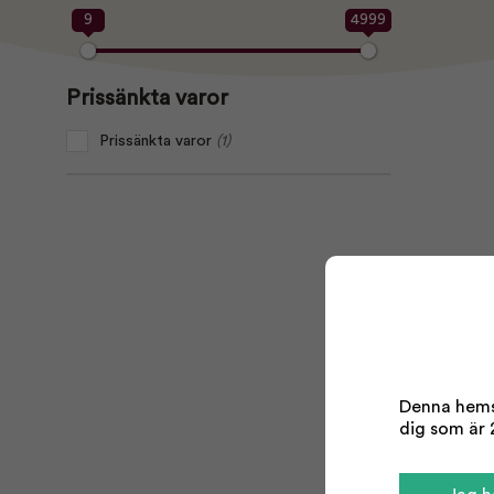
9
4999
Prissänkta varor
Prissänkta varor
(1)
Denna hemsi
dig som är 2