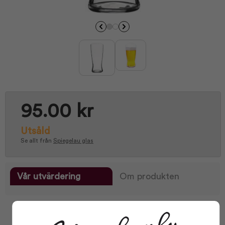
95.00 kr
Utsåld
Se allt från
Spiegelau glas
Vår utvärdering
Om produkten
Facts