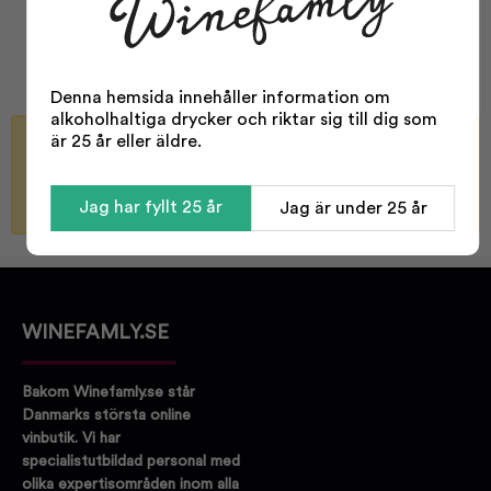
Typ:
Glas
Glas till:
Öl
Denna hemsida innehåller information om
alkoholhaltiga drycker och riktar sig till dig som
är 25 år eller äldre.
Bli meddelad när varan finns i lager igen
Skicka
Jag har fyllt 25 år
Jag är under 25 år
WINEFAMLY.SE
Bakom Winefamly.se står
Danmarks största online
vinbutik. Vi har
specialistutbildad personal med
olika expertisområden inom alla