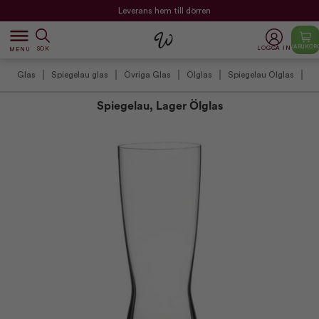
Leverans hem till dörren
dehaze
VARUKOR
LOGGA IN
SÖK
MENU
Glas
Spiegelau glas
Övriga Glas
Ölglas
Spiegelau Ölglas
Spiegelau, Lager Ölglas