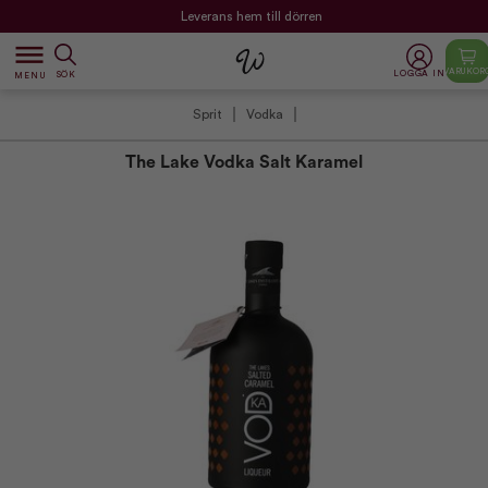
Leverans hem till dörren
dehaze
VARUKOR
LOGGA IN
SÖK
MENU
Sprit
Vodka
The Lake Vodka Salt Karamel