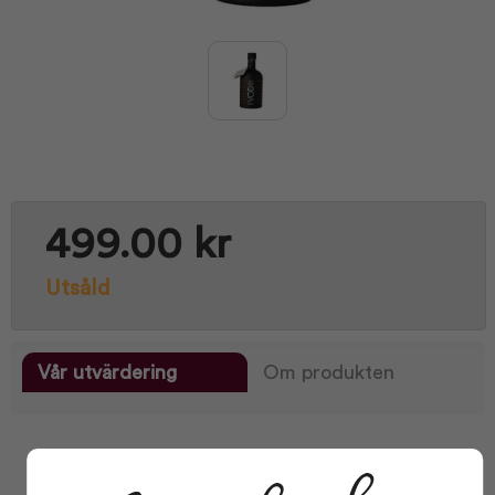
499.00 kr
Utsåld
Vår utvärdering
Om produkten
Facts