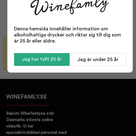
Typ:
Vodka
Storlek:
700 ml
Alkohol %:
40,00
Denna hemsida innehåller information om
alkoholhaltiga drycker och riktar sig till dig som
är 25 år eller äldre.
Bli meddelad när varan finns i lager igen
Skicka
Jag har fyllt 25 år
Jag är under 25 år
WINEFAMLY.SE
Bakom Winefamly.se står
Danmarks största online
vinbutik. Vi har
specialistutbildad personal med