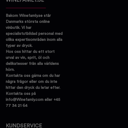
WINEFAMLY.SE
Bakom Winefamly.se står
Danmarks största online
vinbutik. Vi har
specialistutbildad personal med
olika expertisområden inom alla
typer av dryck.
Hos oss hittar du ett stort
urval av vin, sprit, öl och
delikatesser från alla världens
hörn.
Kontakta oss gärna om du har
några frågor eller om du inte
hittar den dryck du letar efter.
Kontakta oss på
info@Winefamly.com eller +45
77 34 21 64
KUNDSERVICE