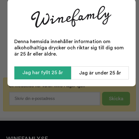
Facts
Typ:
Öl
Öltyp:
Julöl
Odling:
Konventionell
Denna hemsida innehåller information om
Storlek:
330 ml
alkoholhaltiga drycker och riktar sig till dig som
är 25 år eller äldre.
Alkohol %:
7,90
Korkvariant:
Kapsyl
Visa mer
Jag har fyllt 25 år
Jag är under 25 år
Serveras vid:
5-8°C
Bli meddelad när varan finns i lager igen
Skicka