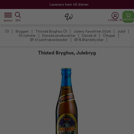
Leverans hem till dörren
dehaze
VARUKOR
LOGGA IN
SÖK
MENU
Öl
Bryggeri
Thisted Bryghus Öl
Julens favoritter 2026
Julöl
Öl nyheter
Danske producenter
Dansk öl
Öltyper
Øl til julefrokostbordet
Øl & Blanddrycker
Thisted Bryghus, Julebryg