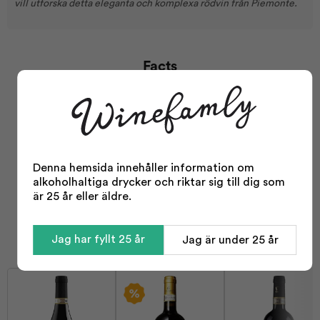
vill utforska detta eleganta och komplexa rödvin från Piemonte.
Facts
Typ:
Vinlåda
Smaklåda:
Ja
Distrikt:
Barbaresco
Odling:
Konventionell
Denna hemsida innehåller information om
alkoholhaltiga drycker och riktar sig till dig som
Storlek:
2250 ml
är 25 år eller äldre.
Jag har fyllt 25 år
Jag är under 25 år
Indhold