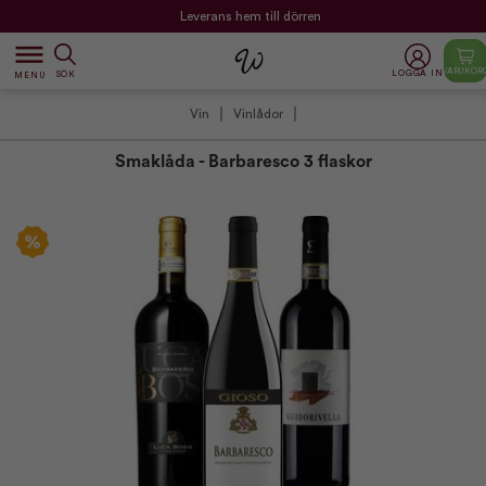
Leverans hem till dörren
dehaze
VARUKOR
LOGGA IN
SÖK
MENU
Vin
Vinlådor
Smaklåda - Barbaresco 3 flaskor