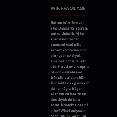
WINEFAMLY.SE
Bakom Winefamly.se
står Danmarks största
online vinbutik. Vi har
specialistutbildad
personal med olika
expertisområden inom
alla typer av dryck.
Hos oss hittar du ett
stort urval av vin, sprit,
öl och delikatesser
från alla världens hörn.
Kontakta oss gärna om
du har några frågor
eller om du inte hittar
den dryck du letar
efter. Kontakta oss på
info@Winefamly.com
eller +45 77 34 21 64