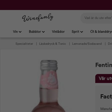
Vin
Bubblor
Vinlådor
Sprit
Öl & blanddry
Specialiteter
Läskedryck & Tonic
Lemonade/Sodavand
Dr
Fenti
Vår ut
Fact
Manufa