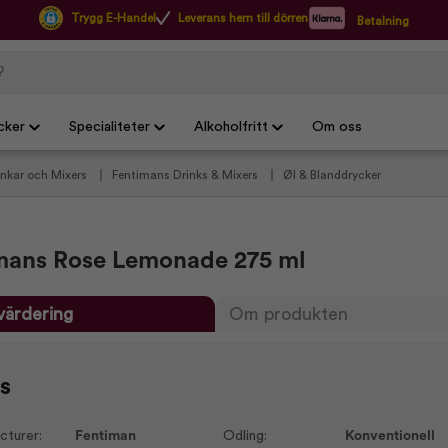
Trygg E-Handel
Leverans hem till dörren
Betalning
cker
Specialiteter
Alkoholfritt
Om oss
inkar och Mixers
Fentimans Drinks & Mixers
Øl & Blanddrycker
mans Rose Lemonade 275 ml
värdering
Om produkten
s
cturer:
Fentiman
Odling:
Konventionell