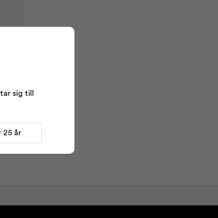
r sig till
 25 år