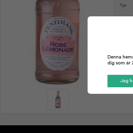
Typ:
Denna hemsi
dig som är 2
Jag ha