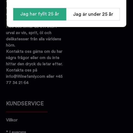
vinbutik. Vi har
specialistutbildad personal med
Jag har fyllt 25 år
Jag är under 25 år
olika expertisområden inom alla
typer av dryck.
Hos oss hittar du ett stort
urval av vin, sprit, öl och
delikatesser från alla världens
hörn.
Kontakta oss gärna om du har
några frågor eller om du inte
hittar den dryck du letar efter.
Kontakta oss på
info@Winefamly.com eller +45
77 34 21 64
KUNDSERVICE
Villkor
* Leverans