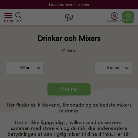
Leverans hem till dörren
dehaze
VARUKORG
LOGGA IN
SÖK
MENU
Drinkar och Mixers
71 varor
Filter
Sorter
Visa fler
Her finder du kildevand, limonade og de bedste mixers
til drinks.
Det er ikke ligegyldigt, hvilken vand du serverer
sammen med store vin og du må ikke undervurdere
betydningen af den rigtig mixer til dine drinks. Her får