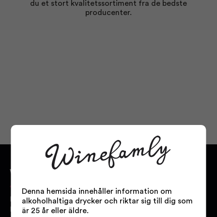
du et stort kvalitetssortiment fra de bedste
producenter.
WINEFAMLY.SE
Denna hemsida innehåller information om
Bakom Winefamly.se står
alkoholhaltiga drycker och riktar sig till dig som
Danmarks största online
är 25 år eller äldre.