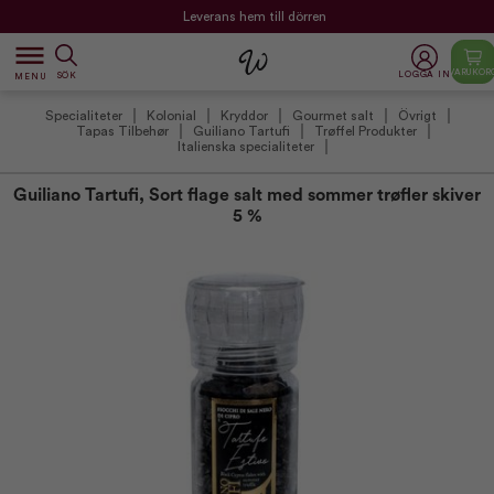
Leverans hem till dörren
dehaze
VARUKOR
LOGGA IN
SÖK
MENU
Specialiteter
Kolonial
Kryddor
Gourmet salt
Övrigt
Tapas Tilbehør
Guiliano Tartufi
Trøffel Produkter
Italienska specialiteter
Guiliano Tartufi, Sort flage salt med sommer trøfler skiver
5 %