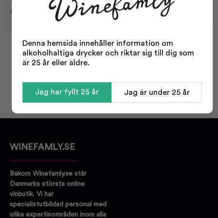
karaktär.
Denna hemsida innehåller information om
Facts
alkoholhaltiga drycker och riktar sig till dig som
är 25 år eller äldre.
Volume:
50 g
Typ:
Kryddor
Jag har fyllt 25 år
Jag är under 25 år
WINEFAMLY.SE
Bakom Winefamly.se står
Danmarks största online
vinbutik. Vi har
specialistutbildad personal med
olika expertisområden inom alla