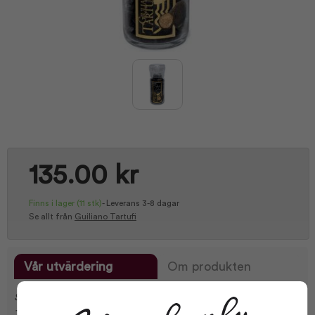
135.00 kr
Finns i lager
(11 stk)
-
Leverans 3-8 dagar
Se allt från
Guiliano Tartufi
Vår utvärdering
Om produkten
Svart flingsalt med 5 % skivor av sommartryffel från Giuliano
Tartufi. En smaksättning med tydlig tryffelarom och dekorativ