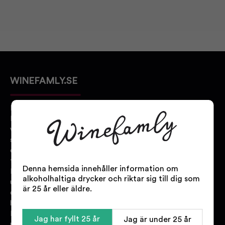
WINEFAMLY.SE
Bakom Winefamly.se står
Danmarks största online
vinbutik. Vi har
specialistutbildad personal med
olika expertisområden inom alla
typer av dryck.
Denna hemsida innehåller information om
Hos oss hittar du ett stort
alkoholhaltiga drycker och riktar sig till dig som
urval av vin, sprit, öl och
är 25 år eller äldre.
delikatesser från alla världens
hörn.
Kontakta oss gärna om du har
Jag har fyllt 25 år
Jag är under 25 år
några frågor eller om du inte