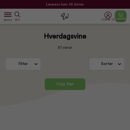
Leverans hem till dörren
dehaze
VARUKORG
LOGGA IN
SÖK
MENU
Hverdagsvine
51 varor
Filter
Sorter
Visa fler