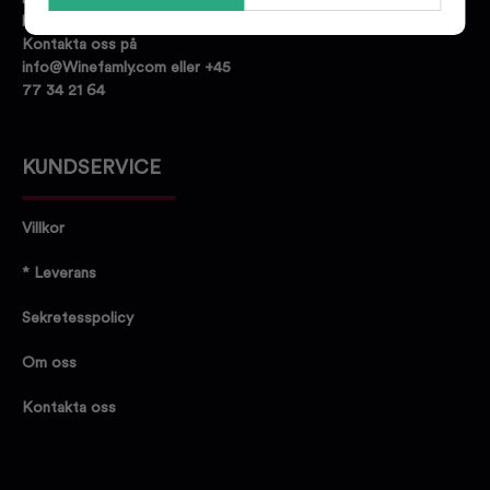
hittar den dryck du letar efter.
Kontakta oss på
info@Winefamly.com eller +45
77 34 21 64
KUNDSERVICE
Villkor
* Leverans
Sekretesspolicy
Om oss
Kontakta oss