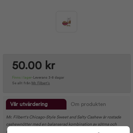
50.00 kr
Finns i lager
-
Leverans 3-8 dagar
Se allt från
Mr. Filbert’s
Vår utvärdering
Om produkten
Mr. Filbert's Chicago-Style Sweet and Salty Cashew är rostade
cashewnötter med en balanserad kombination av sötma och
sälta. Den krispiga konsistensen och den fylliga kryddningen gör