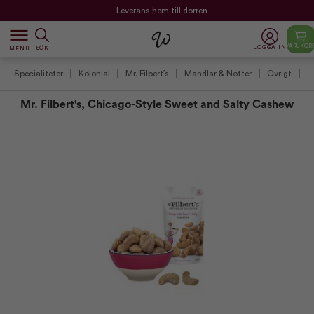
Leverans hem till dörren
dehaze
VARUKOR
LOGGA IN
SÖK
MENU
Specialiteter
Kolonial
Mr. Filbert’s
Mandlar & Nötter
Övrigt
Mr. Filbert's, Chicago-Style Sweet and Salty Cashew