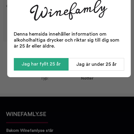
dem till ett smakrikt snacks för många olika tillfällen.
Denna hemsida innehåller information om
alkoholhaltiga drycker och riktar sig till dig som
är 25 år eller äldre.
Facts
Jag har fyllt 25 år
Jag är under 25 år
Volume:
100 g
Typ:
Nötter
WINEFAMLY.SE
Bakom Winefamly.se står