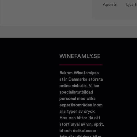
Aperitif
Ljus f
WINEFAMLY.SE
Bakom Winefamly.se
står Danmarks största
online vinbutik. Vi har
specialistutbildad
personal med olika
expertisområden inom
alla typer av dryck.
Hos oss hittar du ett
stort urval av vin, sprit,
öl och delikatesser