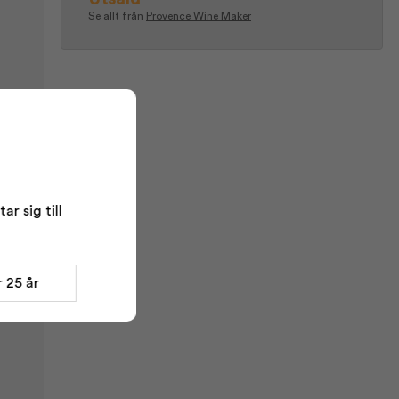
Se allt från
Provence Wine Maker
3%
r sig till
 25 år