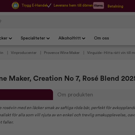
Trygg E-Handel
Leverans hem till dörren
Betalning
cker
Specialiteter
Alkoholfritt
Om oss
vin
Vinproducenter
Provence Wine Maker
Vinguide - Hitta rätt vin till
peritif
Torrt rosévin
Winefamlys rekommenderade rosévin
Winefamlys
e Maker, Creation No 7, Rosé Blend 202
Om produkten
e rosévin med en läcker smak av saftiga röda bär, perfekt för avkoppland
ealiskt för alla som vill njuta av en enkel och trevlig smakupplevelse, oa
 faller.