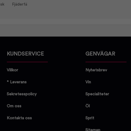
isk
Fjäderfä
KUNDSERVICE
GENVÄGAR
Villkor
Nyhetsbrev
* Leverans
Vin
Sekretesspolicy
Specialiteter
Om oss
Öl
Kontakta oss
Sprit
Sitemap