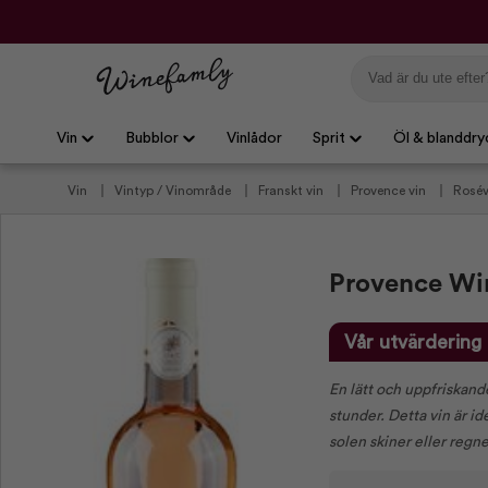
Vin
Bubblor
Vinlådor
Sprit
Öl & blanddry
Vin
Vintyp / Vinområde
Franskt vin
Provence vin
Rosé
rosévin
Smakprofiler
Gröna viner
Cerise viner
Vin till a
Provence Win
Vår utvärdering
En lätt och uppfriskand
stunder. Detta vin är id
solen skiner eller regnet