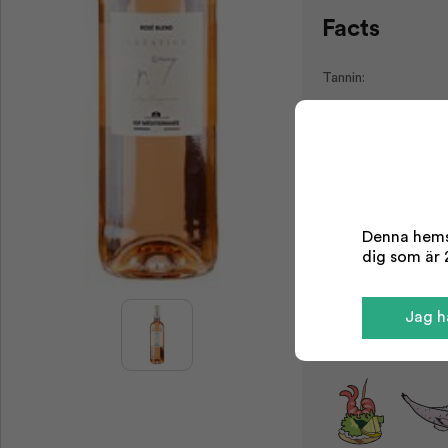
Facts
Tannin:
Sötma:
Aciditet:
Kropp:
Typ:
Område:
Denna hemsi
dig som är 2
Årgång:
Odling:
Jag ha
Serving tips