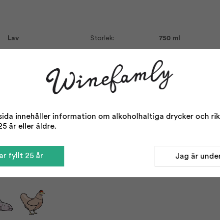
Lav
Storlek:
750 ml
Halvtør
Alkohol %:
12,50
Lav
Korkvariant:
Kork
Let
Druvor:
Ugni Blanc 13%
Grenache 54%
Rosévin
Grenache Blanc 3
Serveras vid:
8-10°C
Provence
da innehåller information om alkoholhaltiga drycker och rikta
Vin till:
Aperitif
5 år eller äldre.
2025
Fjäderfä
Konventionell
Ljus fisk
r fyllt 25 år
Jag är under