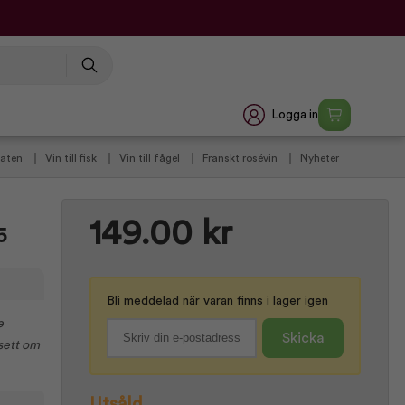
Logga in
 maten
Vin till fisk
Vin till fågel
Franskt rosévin
Nyheter
 rekommenderade franska viner
Vintilbud under 100 kr.
149.00 kr
5
Bli meddelad när varan finns i lager igen
e
Skicka
vsett om
Utsåld