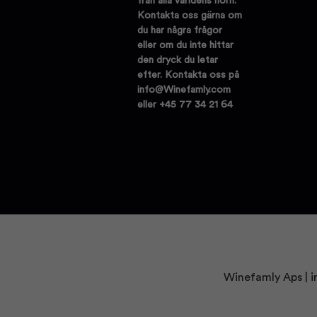
från alla världens hörn.
Kontakta oss gärna om
du har några frågor
eller om du inte hittar
den dryck du letar
efter. Kontakta oss på
info@Winefamly.com
eller +45 77 34 21 64
Winefamly Aps |
i