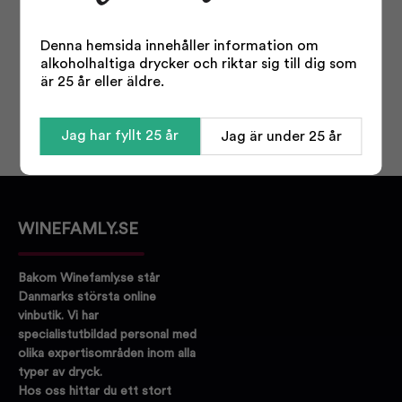
Denna hemsida innehåller information om
alkoholhaltiga drycker och riktar sig till dig som
är 25 år eller äldre.
Jag har fyllt 25 år
Jag är under 25 år
WINEFAMLY.SE
Bakom Winefamly.se står
Danmarks största online
vinbutik. Vi har
specialistutbildad personal med
olika expertisområden inom alla
typer av dryck.
Hos oss hittar du ett stort