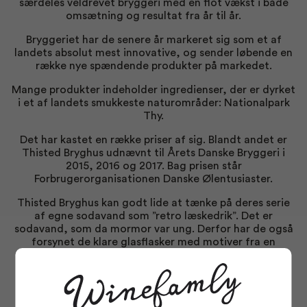
særdeles veldrevet bryggeri med en flot vækst i både
omsætning og resultat fra år til år.
Bryggeriet har de senere år markeret sig som et af
landets absolut mest innovative, og sender løbende en
række nye spændende produkter på markedet.
Mange produkter indeholder ingredienser, der er dyrket
i et af landets smukkeste naturområder: Nationalpark
Thy.
Det har kastet en række priser af sig. Blandt andet er
Thisted Bryghus udnævnt til Årets Danske Bryggeri i
2015, 2016 og 2017. Bag prisen står
Forbrugerorganisationen Danske Ølentusiaster.
Thisted Bryghus kan godt lide at tænke på deres serie
af egne sodavand som ”retro læskedrik”. Det er
sodavand, som da mormor var ung. Derfor har de også
forsynet de klare glasflasker med motiver fra en
svunden tid.