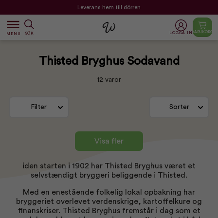
Leverans hem till dörren
dehaze
VARUKORG
LOGGA IN
SÖK
MENU
Thisted Bryghus Sodavand
12 varor
Filter
Sorter
Visa fler
iden starten i 1902 har Thisted Bryghus været et
selvstændigt bryggeri beliggende i Thisted.
Med en enestående folkelig lokal opbakning har
bryggeriet overlevet verdenskrige, kartoffelkure og
finanskriser. Thisted Bryghus fremstår i dag som et