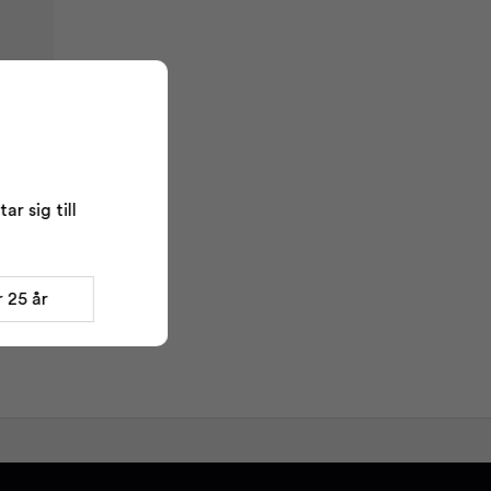
r sig till
 25 år