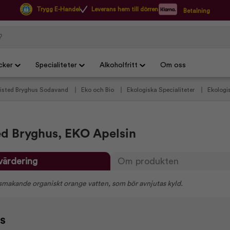
Trygg E-Handel
Leverans hem till dörren
Betalning
cker
Specialiteter
Alkoholfritt
Om oss
isted Bryghus Sodavand
Eko och Bio
Ekologiska Specialiteter
Ekologi
ed Bryghus, EKO Apelsin
värdering
Om produkten
lsmakande organiskt orange vatten, som bör avnjutas kyld.
s