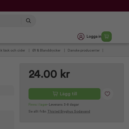
Logga in
sk läsk och cider
Øl & Blanddrycker
Danske producenter
24.00 kr
Lägg till
Finns i lager
-
Leverans 3-8 dagar
Se allt från
Thisted Bryghus Sodavand