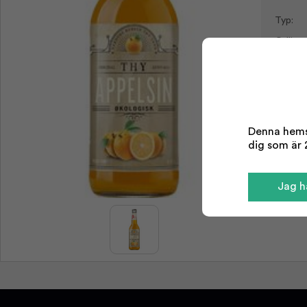
Typ:
Odling:
Storlek
Denna hemsi
dig som är 2
Jag ha