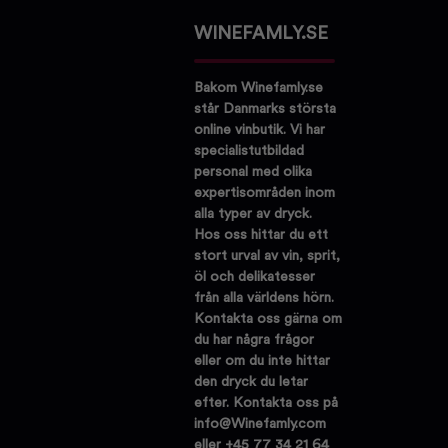
WINEFAMLY.SE
Bakom Winefamly.se
står Danmarks största
online vinbutik. Vi har
specialistutbildad
personal med olika
expertisområden inom
alla typer av dryck.
Hos oss hittar du ett
stort urval av vin, sprit,
öl och delikatesser
från alla världens hörn.
Kontakta oss gärna om
du har några frågor
eller om du inte hittar
den dryck du letar
efter. Kontakta oss på
info@Winefamly.com
eller +45 77 34 21 64