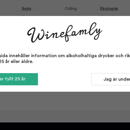
Soda
Odling:
Ekologisk
Ekologisk
Korkvariant:
Kapsyl
:
250 ml
da innehåller information om alkoholhaltiga drycker och rikta
5 år eller äldre.
r fyllt 25 år
Jag är under