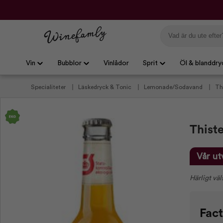
Vin
Bubblor
Vinlådor
Sprit
Öl & blanddry
Specialiteter
Läskedryck & Tonic
Lemonade/Sodavand
Th
Danske sodavand
Thist
Vår ut
Härligt vä
Fact