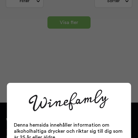
Filter
Sorter
Visa fler
WINEFAMLY.SE
Denna hemsida innehåller information om
alkoholhaltiga drycker och riktar sig till dig som
är 25 år eller äldre.
Bakom Winefamly.se står