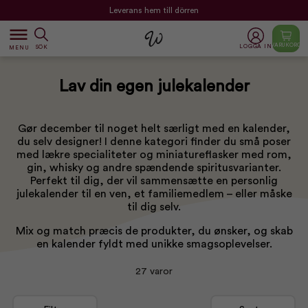
Leverans hem till dörren
dehaze
VARUKORG
LOGGA IN
SÖK
MENU
Lav din egen julekalender
Gør december til noget helt særligt med en kalender,
du selv designer! I denne kategori finder du små poser
med lækre specialiteter og miniatureflasker med rom,
gin, whisky og andre spændende spiritusvarianter.
Perfekt til dig, der vil sammensætte en personlig
julekalender til en ven, et familiemedlem – eller måske
til dig selv.
Mix og match præcis de produkter, du ønsker, og skab
en kalender fyldt med unikke smagsoplevelser.
27 varor