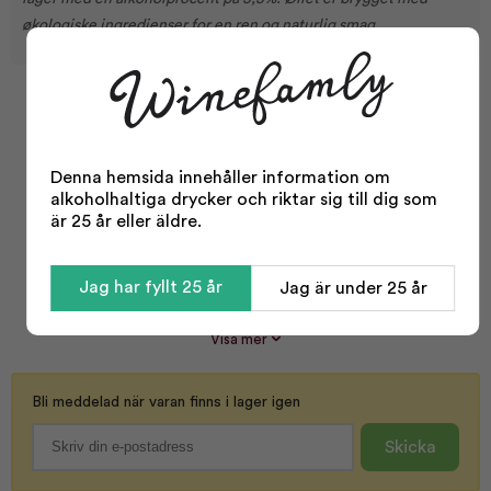
økologiske ingredienser for en ren og naturlig smag.
Facts
Typ:
Öl
Denna hemsida innehåller information om
alkoholhaltiga drycker och riktar sig till dig som
Öltyp:
Frokostøl
Lager Öl
är 25 år eller äldre.
Påsköl
Storlek:
500 ml
Jag har fyllt 25 år
Jag är under 25 år
Alkohol %:
5,50
Korkvariant:
Kapsyl
Visa mer
Bli meddelad när varan finns i lager igen
Skicka