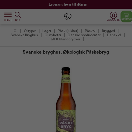
Leverans hem till dörren
dehaze
VARUKOR
LOGGA IN
SÖK
MENU
Öl
Öltyper
Lager
Påsk (lukket)
Påsköl
Bryggeri
Svaneke Bryghus
Öl nyheter
Danske producenter
Dansk öl
Øl & Blanddrycker
Svaneke bryghus, Økologisk Påskebryg