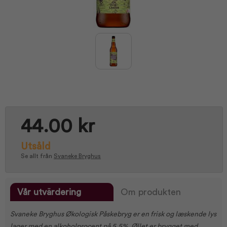
44.00 kr
Utsåld
Se allt från
Svaneke Bryghus
Vår utvärdering
Om produkten
Svaneke Bryghus Økologisk Påskebryg er en frisk og læskende lys
lager med en alkoholprocent på 5,5%. Øllet er brygget med