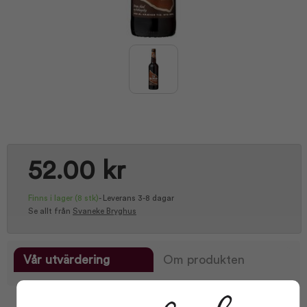
52.00 kr
Finns i lager
(8 stk)
-
Leverans 3-8 dagar
Se allt från
Svaneke Bryghus
Vår utvärdering
Om produkten