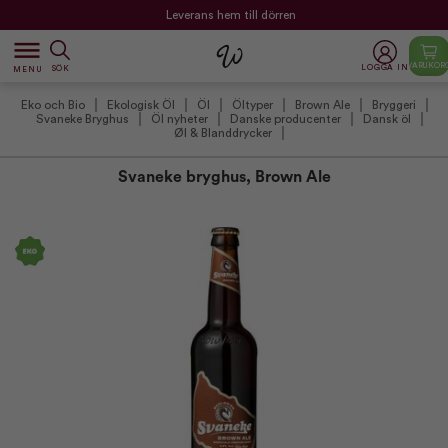
Leverans hem till dörren
dehaze
VARUKOR
LOGGA IN
SÖK
MENU
Eko och Bio
Ekologisk Öl
Öl
Öltyper
Brown Ale
Bryggeri
Svaneke Bryghus
Öl nyheter
Danske producenter
Dansk öl
Øl & Blanddrycker
Svaneke bryghus, Brown Ale