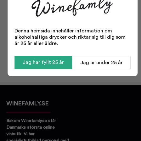
Facts
Typ:
Öl
Öltyp:
Brown Ale
Denna hemsida innehåller information om
alkoholhaltiga drycker och riktar sig till dig som
Odling:
Ekologisk
är 25 år eller äldre.
Storlek:
500 ml
Odling:
Ekologisk
Jag har fyllt 25 år
Jag är under 25 år
Alkohol %:
5,00
Visa mer
Korkvariant:
Kapsyl
Ölbitterhet:
Lite bitter
WINEFAMLY.SE
Bakom Winefamly.se står
Danmarks största online
vinbutik. Vi har
specialistutbildad personal med