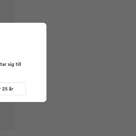
r sig till
 25 år