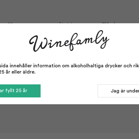
90
Storlek:
750 ml
Alkohol %:
11,50
Cava
Korkvariant:
Kork
Penedès
Serveras vid:
8-10°C
NV
Vin till:
Ljus fisk
Konventionell
da innehåller information om alkoholhaltiga drycker och rikta
5 år eller äldre.
r fyllt 25 år
Jag är under