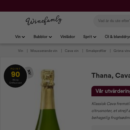
Vin
Bubblor
Vinlådor
Sprit
Öl & blanddry
Vin
Mousserande vin
Cava vin
Smakprofiler
Gröna vin
P O I N T
90
NV
Thana, Cava
Wine
Enthusiast
Vår utvärderin
Klassisk Cava fremsti
citrusnoter, et strejf
behagelig frugtsødme