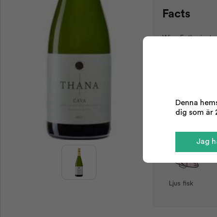
Facts
Wine Enthusiast
Poäng:
Typ:
Område:
Årgång:
Odling:
Denna hemsi
dig som är 2
Serving tips
Jag ha
Ljus fisk