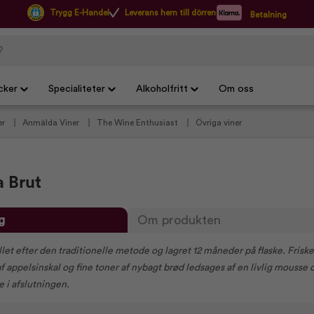
Trygg E-Handel
Leverans hem till dörren
Betalning
cker
Specialiteter
Alkoholfritt
Om oss
er
Anmälda Viner
The Wine Enthusiast
Övriga viner
 Brut
g
Om produkten
llet efter den traditionelle metode og lagret 12 måneder på flaske. Friske
 af appelsinskal og fine toner af nybagt brød ledsages af en livlig mousse 
 i afslutningen.