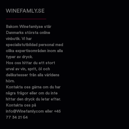
WINEFAMLY.SE
Bakom Winefamly.se står
Danmarks största online
vinbutik. Vi har
specialistutbildad personal med
olika expertisområden inom alla
typer av dryck.
Hos oss hittar du ett stort
urval av vin, sprit, öl och
delikatesser från alla världens
hörn.
Kontakta oss gärna om du har
några frågor eller om du inte
hittar den dryck du letar efter.
Kontakta oss på
info@Winefamly.com eller +45
77 34 21 64