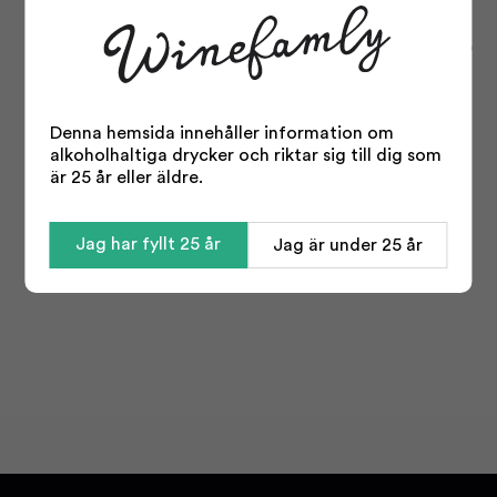
choklad, vanilj och kokos.
Vinområden:
Södra Frankrike, Spanien, Portugal, Ribera
del Duero, Priorat, södra Italien, Kalifornien, Argentina
och Australien.
Druvor:
Cabernet sauvignon, merlot, tempranillo, syrah,
Denna hemsida innehåller information om
grenache, primitivo/zinfandel, negroamaro, carmenere
alkoholhaltiga drycker och riktar sig till dig som
och malbec.
är 25 år eller äldre.
Jag har fyllt 25 år
Jag är under 25 år