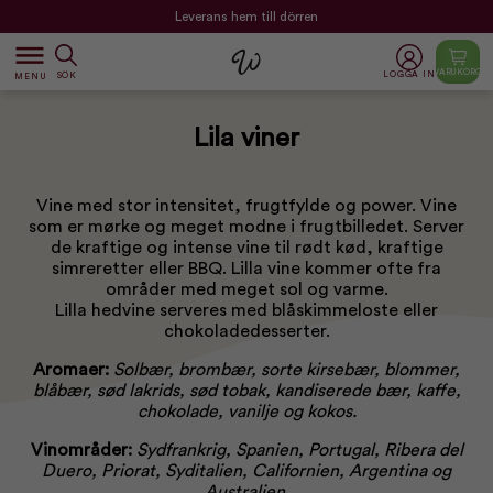
Leverans hem till dörren
dehaze
VARUKORG
LOGGA IN
SÖK
MENU
Lila viner
Vine med stor intensitet, frugtfylde og power. Vine
som er mørke og meget modne i frugtbilledet. Server
de kraftige og intense vine til rødt kød, kraftige
simreretter eller BBQ. Lilla vine kommer ofte fra
områder med meget sol og varme.
Lilla hedvine serveres med blåskimmeloste eller
chokoladedesserter.
Aromaer:
Solbær, brombær, sorte kirsebær, blommer,
blåbær, sød lakrids, sød tobak, kandiserede bær, kaffe,
chokolade, vanilje og kokos.
Vinområder:
Sydfrankrig, Spanien, Portugal, Ribera del
Duero, Priorat, Syditalien, Californien, Argentina og
Australien.