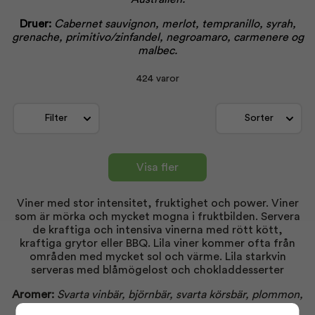
Druer:
Cabernet sauvignon, merlot, tempranillo, syrah,
grenache, primitivo/zinfandel, negroamaro, carmenere og
malbec.
424 varor
Filter
Sorter
Visa fler
Viner med stor intensitet, fruktighet och power. Viner
som är mörka och mycket mogna i fruktbilden. Servera
de kraftiga och intensiva vinerna med rött kött,
kraftiga grytor eller BBQ. Lila viner kommer ofta från
områden med mycket sol och värme. Lila starkvin
serveras med blåmögelost och chokladdesserter
Aromer:
Svarta vinbär, björnbär, svarta körsbär, plommon,
blåbär, söt lakrits, söt tobak, kanderade bär, kaffe,