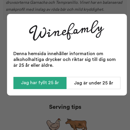
druvsorterna Garnacha och Tempranillo. Vinet har en balanserad
smakprofil med inslag av röda bär och mild kryddighet.
Facts
Tannin:
Lav
Denna hemsida innehåller information om
Sötma:
Halvtør
alkoholhaltiga drycker och riktar sig till dig som
Aciditet:
Lav
är 25 år eller äldre.
Kropp:
Fyldig
Typ:
Rött vin
Jag har fyllt 25 år
Jag är under 25 år
Område:
Campo de Borja
Visa mer
Årgång:
2022
Serving tips
Odling:
Konventionell
Storlek:
750 ml
Alkohol %:
13,50