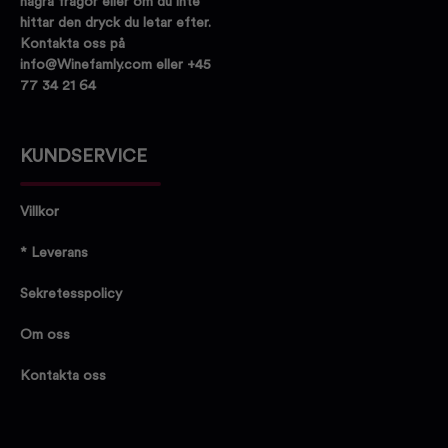
några frågor eller om du inte
hittar den dryck du letar efter.
Kontakta oss på
info@Winefamly.com eller +45
77 34 21 64
KUNDSERVICE
Villkor
* Leverans
Sekretesspolicy
Om oss
Kontakta oss