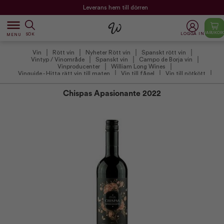
Leverans hem till dörren
dehaze
VARUKOR
LOGGA IN
SÖK
MENU
Vin
Rött vin
Nyheter Rött vin
Spanskt rött vin
Vintyp / Vinområde
Spanskt vin
Campo de Borja vin
Vinproducenter
William Long Wines
Vinguide - Hitta rätt vin till maten
Vin till fågel
Vin till nötkött
Smakprofiler
Lila viner
Spanske favoritter
Vintilbud under 100 kr.
Övriga viner
Chispas Apasionante 2022