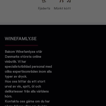
Korkvariant:
Skruvlock
Fjäderfä
Mörkt kött
Druvor:
Tempranillo 80%
Garnacha 20%
Serveras vid:
16-18°C
Vin till:
Mörkt kött
Fjäderfä
WINEFAMLY.SE
Bakom Winefamly.se står
Danmarks största online
vinbutik. Vi har
specialistutbildad personal med
olika expertisområden inom alla
typer av dryck.
Hos oss hittar du ett stort
urval av vin, sprit, öl och
delikatesser från alla världens
hörn.
Kontakta oss gärna om du har