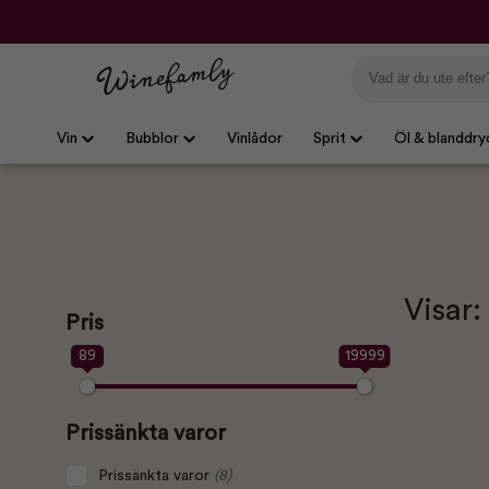
Vin
Bubblor
Vinlådor
Sprit
Öl & blanddry
Visar:
Pris
89
19999
Prissänkta varor
Prissänkta varor
(8)