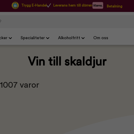
Trygg E-Handel
Leverans hem till dörren
Betalning
cker
Specialiteter
Alkoholfritt
Om oss
Vin till skaldjur
 1007 varor