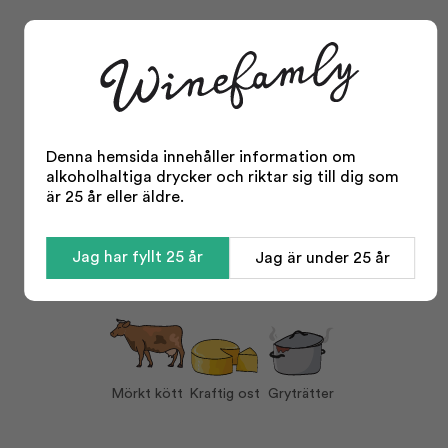
Facts
Typ:
Rött vin
Område:
Toscana
Distrikt:
Chianti
Denna hemsida innehåller information om
Årgång:
2023
alkoholhaltiga drycker och riktar sig till dig som
Storlek:
750 ml
är 25 år eller äldre.
Alkohol %:
14,00
Visa mer
Korkvariant:
Kork
Jag har fyllt 25 år
Jag är under 25 år
Serving tips
Druvor:
Sangiovese 90%
Cabernet Sauvignon
5%
Canaiolo 5%
Serveras vid:
16-18°C
Vin till:
Mörkt kött
Mörkt kött
Kraftig ost
Gryträtter
Kraftig ost
Gryträtter