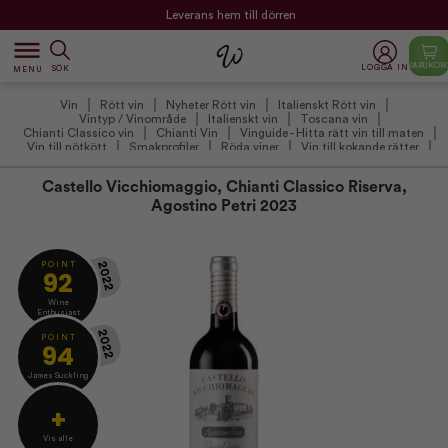
Leverans hem till dörren
dehaze
VARUKOR
LOGGA IN
SÖK
MENU
Vin
Rött vin
Nyheter Rött vin
Italienskt Rött vin
Vintyp / Vinområde
Italienskt vin
Toscana vin
Chianti Classico vin
Chianti Vin
Vinguide - Hitta rätt vin till maten
Vin till nötkött
Smakprofiler
Röda viner
Vin till kokande rätter
Vinproducenter
Castello Vicchiomaggio
Vintilbud under 200 kr.
Vin til kraftige oste
International Chianti dag
Övriga viner
Castello Vicchiomaggio, Chianti Classico Riserva,
Agostino Petri 2023
2022
P O I N T
92
Wine
Enthusiast
2022
P O I N T
94
James Suckling
+
Vis alle