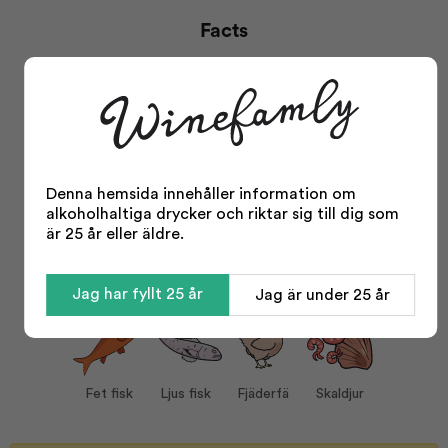
Facts
Sötma:
Tør
Aciditet:
Høj
Kropp:
Medium
Typ:
Vitt vin
Område:
Loire
Denna hemsida innehåller information om
alkoholhaltiga drycker och riktar sig till dig som
Distrikt:
Sancerre
Visa mer
är 25 år eller äldre.
Årgång:
2023
Serving tips
Odling:
Hållbar
Jag har fyllt 25 år
Jag är under 25 år
Storlek:
750 ml
Odling:
Hållbart
Alkohol %:
13,50
Fet fisk
Ljus fisk
Fjäderfä
Skaldjur
Korkvariant:
Kork
Druvor:
Sauvignon Blanc