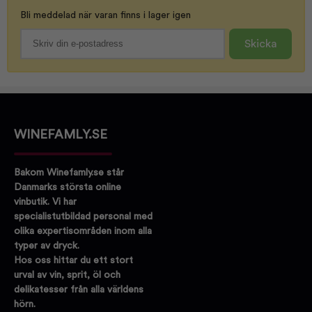
100%
Vin till:
Fet fisk
Bli meddelad när varan finns i lager igen
Ljus fisk
Fjäderfä
Skicka
Skaldjur
WINEFAMLY.SE
Bakom Winefamly.se står
Danmarks största online
vinbutik. Vi har
specialistutbildad personal med
olika expertisområden inom alla
typer av dryck.
Hos oss hittar du ett stort
urval av vin, sprit, öl och
delikatesser från alla världens
hörn.