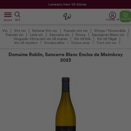
Leverans hem till dörren
dehaze
VARUKOR
LOGGA IN
SÖK
MENU
Vin
Vitt vin
Nyheter Vitt vin
Franskt vitt vin
Vintyp / Vinområde
Franskt vin
Loire vin
Sancerre vin
Druva
Sauvignon Blanc vin
Vinguide - Hitta rätt vin till maten
Vin till fisk
Vin till fågel
Vin till skaldjur
Smakprofiler
Gröna viner
Torrt vitt vin
Winefamlys rekommenderade franska viner
Vinproducenter
Domaine Roblin Sancerre
Udvalgte kundefavoritter
Domaine Roblin, Sancerre Blanc Enclos de Maimbray
Winefamlys anbefalede hvidvin (VIP)
Julens favoritter 2026
Övriga viner
2023