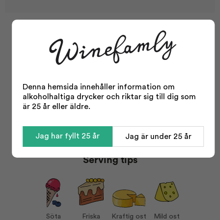
Facts
Typ:
Portvin
Område:
Douro
Denna hemsida innehåller information om
Årgång:
NV
alkoholhaltiga drycker och riktar sig till dig som
Odling:
Konventionell
är 25 år eller äldre.
Storlek:
750 ml
Alkohol %:
19,50
Jag har fyllt 25 år
Jag är under 25 år
Visa mer
Portvinstyper:
Tawny portvin
Serving tips
Korkvariant:
Plastpropp
Serveras vid:
10-12°C
Vin till:
Söta desserter
Friska desserter
Kraftig ost
Söta
Friska
Kraftig ost
Mild ost
Mild ost