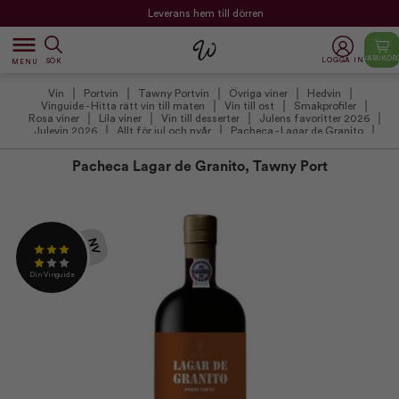
Leverans hem till dörren
dehaze
VARUKOR
LOGGA IN
SÖK
MENU
Vin
Portvin
Tawny Portvin
Övriga viner
Hedvin
Vinguide - Hitta rätt vin till maten
Vin till ost
Smakprofiler
Rosa viner
Lila viner
Vin till desserter
Julens favoritter 2026
Julevin 2026
Allt för jul och nyår
Pacheca - Lagar de Granito
International Portvinsdag
Anmälda Viner
Din Vinguide
Pacheca Lagar de Granito, Tawny Port
NV
Din Vinguide