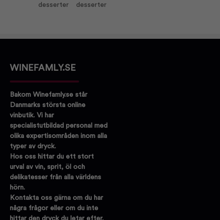
desserter
desserter
WINEFAMLY.SE
Bakom Winefamly.se står
Danmarks största online
vinbutik. Vi har
specialistutbildad personal med
olika expertisområden inom alla
typer av dryck.
Hos oss hittar du ett stort
urval av vin, sprit, öl och
delikatesser från alla världens
hörn.
Kontakta oss gärna om du har
några frågor eller om du inte
hittar den dryck du letar efter.