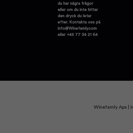
du har några frågor
eller om du inte hittar
den dryck du letar
efter. Kontakta oss på
info@Winefamly.com
eller +45 77 34 21 64
Winefamly Aps |
i