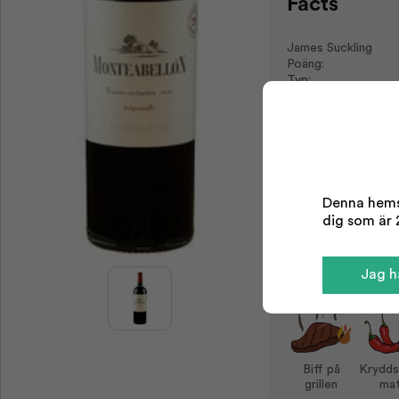
Facts
James Suckling
Poäng:
Typ:
Område:
Årgång:
Odling:
Storlek:
Denna hemsi
Alkohol %:
dig som är 2
Serving tips
Jag ha
Biff på
Krydds
grillen
ma