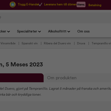
Trygg E-Handel
Leverans hem till dörren
Betalning
cker
Specialiteter
Alkoholfritt
Om oss
/ Vinområde
Spanskt vin
Ribera del Duero vin
Druva
Tempranillo v
Lila viner
Vin till tapas
Vinproducenter
Bodegas Monteabellon
James Suckling
Vin til flæskesteg
Övriga viner
n, 5 Meses 2023
Om produkten
a del Duero, gjort på Tempranillo. Lagrat 5 månader på franska och ameri
rka bär och kryddiga toner.