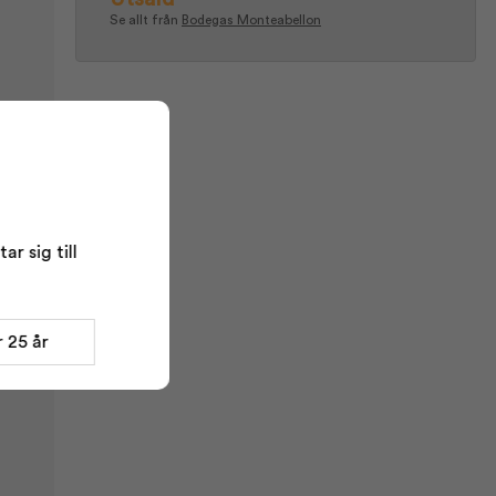
Se allt från
Bodegas Monteabellon
r sig till
 25 år