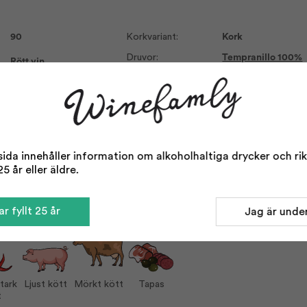
90
Korkvariant:
Kork
Druvor:
Tempranillo 100%
Rött vin
Serveras vid:
15-17°C
Ribera del Duero
Vin till:
Biff på grillen
2023
Kryddstark mat
Konventionell
Ljust kött
Mörkt kött
750 ml
Tapas
da innehåller information om alkoholhaltiga drycker och rikta
14,50
5 år eller äldre.
r fyllt 25 år
Jag är under
tark
Ljust kött
Mörkt kött
Tapas
t