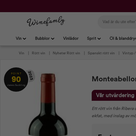
Vin
Bubblor
Vinlådor
Sprit
Öl & blanddry
Vin
Rött vin
Nyheter Rött vin
Spanskt rött vin
Vintyp 
kryddstark mat
Vin till lamm
Vin till nötkött
Smakprofiler
Allt för jul och nyår
Vintilbud under 100 kr.
Anmälda Viner
2023
P O I N T
90
Monteabello
James Suckling
Vår utvärdering
Ett rött vin från Riber
ekfat, med inslag av mö