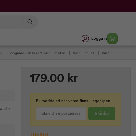
Logga in
in
Vinguide - Hitta rätt vin till maten
Vin till grillat
Vin till
Spanske favoritter
Julens favoritter 2026
Julevin 2026
179.00 kr
Bli meddelad när varan finns i lager igen
kanska
Skicka
Utsåld