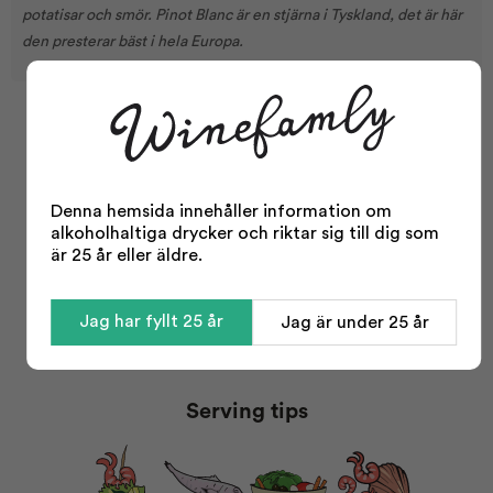
potatisar och smör. Pinot Blanc är en stjärna i Tyskland, det är här
den presterar bäst i hela Europa.
Facts
Sötma:
Tør
Denna hemsida innehåller information om
Aciditet:
Medium
alkoholhaltiga drycker och riktar sig till dig som
Kropp:
Let
är 25 år eller äldre.
Typ:
Vitt vin
Område:
Pfalz
Jag har fyllt 25 år
Jag är under 25 år
Årgång:
2022
Visa mer
Odling:
Konventionell
Serving tips
Storlek:
750 ml
Alkohol %:
12,50
Korkvariant:
Skruvlock