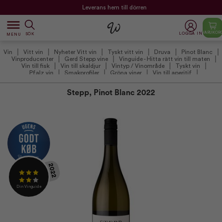
Leverans hem till dörren
dehaze
VARUKOR
LOGGA IN
SÖK
MENU
Vin
Vitt vin
Nyheter Vitt vin
Tyskt vitt vin
Druva
Pinot Blanc
Vinproducenter
Gerd Stepp vine
Vinguide - Hitta rätt vin till maten
Vin till fisk
Vin till skaldjur
Vintyp / Vinområde
Tyskt vin
Pfalz vin
Smakprofiler
Gröna viner
Vin till aperitif
Vin till sallader och grönsaksrätter
Torrt vitt vin
Winefamlys anbefalede hvidvin (VIP)
Vintilbud under 100 kr.
Stepp, Pinot Blanc 2022
Anmälda Viner
Din Vinguide
Övriga viner
2022
Din Vinguide