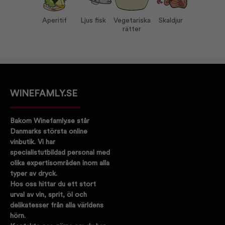
Druvor:
Pinot Blanc 100%
Aperitif
Ljus fisk
Vegetariska
Skaldjur
Serveras vid:
8-10°C
rätter
Vin till:
Aperitif
Ljus fisk
Skaldjur
Vegetariska rätter
WINEFAMLY.SE
Bakom Winefamly.se står
Danmarks största online
vinbutik. Vi har
specialistutbildad personal med
olika expertisområden inom alla
typer av dryck.
Hos oss hittar du ett stort
urval av vin, sprit, öl och
delikatesser från alla världens
hörn.